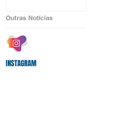
algoritmos e interfaces digitais. O setor
financeiro brasileiro consolidou, em
2025, uma transição profunda em sua
Outras Notícias
estrutura operacional, impulsionada por
um investimento massivo de R$ 47,8
bilhões em tecnologia apenas neste
exercício. A anatomia do serviço
bancário
INSTAGRAM