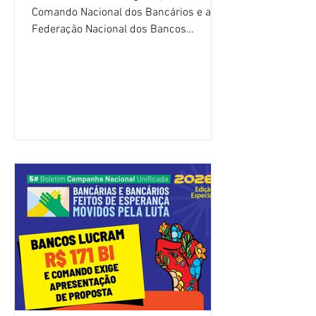
Comando Nacional dos Bancários e a
Federação Nacional dos Bancos
(Fenaban) foi encerrada, nesta terça-
feira (4/8), sem avanços concretos para
a categoria. Mais uma vez, a
representação dos bancos não
apresentou uma proposta global que
atenda às reivindicações dos
trabalhadores e das trabalhadoras,
frustrando a expectativa de evolução
nas negociações da Campanha salarial
2026. Durante o encontro, o movimento
sindical voltou a defender a val