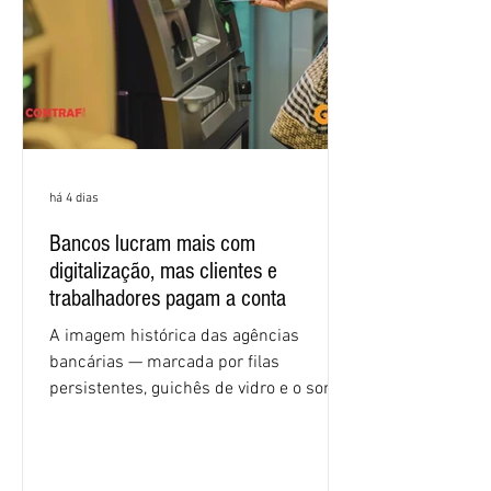
condições de trabalho e cláusulas
econômicas. Apesar da cobrança d
há 4 dias
Bancos lucram mais com
digitalização, mas clientes e
trabalhadores pagam a conta
A imagem histórica das agências
bancárias — marcada por filas
persistentes, guichês de vidro e o som
rítmico de autenticadoras de papel —
está sendo rapidamente substituída por
uma realidade silenciosa movida por