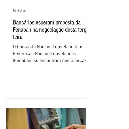
há 4 dias
Bancários esperam proposta da
Fenaban na negociação desta terça-
feira
O Comando Nacional dos Bancários e a
Federação Nacional dos Bancos
(Fenaban) se encontram nesta terça-
feira (4/8), em São Paulo, para a sexta
rodada de negociação da campanha
salarial 2026. É grande a expectativa
para que os patrões apresentem uma
proposta para as demandas
apresentadas nos cinco primeiros
encontros, que trataram sobre emprego
e tecnologia, cláusulas sociais,
igualdade de oportunidades, saúde e