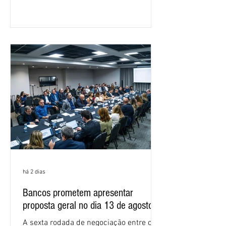
Nacional dos Bancários 2026, realizada
em São Paulo. Por unanimidade, todas
as federações que compõem a mesa de
negociações das empregadas e dos
empregados exigiram que a Caixa refaça
os cálculos e apresente uma nova
proposta. O entendimento é que a
proposta
há 2 dias
Bancos prometem apresentar
proposta geral no dia 13 de agosto
A sexta rodada de negociação entre o