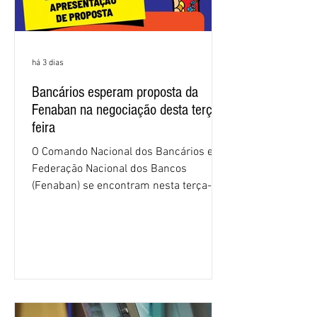
há 3 dias
Bancários esperam proposta da
Fenaban na negociação desta terça-
feira
O Comando Nacional dos Bancários e a
Federação Nacional dos Bancos
(Fenaban) se encontram nesta terça-
feira (4/8), em São Paulo, para a sexta
rodada de negociação da campanha
salarial 2026. É grande a expectativa
para que os patrões apresentem uma
proposta para as demandas
apresentadas nos cinco primeiros
encontros, que trataram sobre emprego