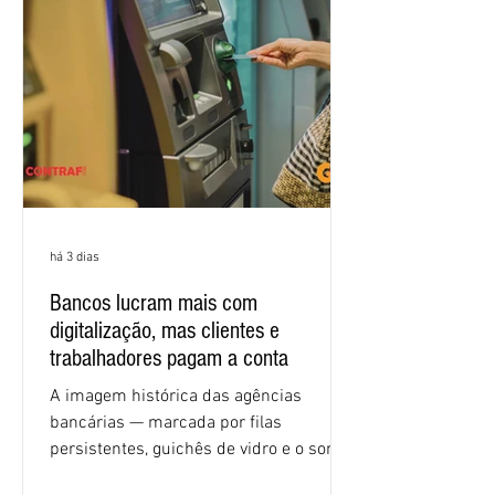
e tecnologia, cláusulas sociais,
igualdade de oportunidades, saúde e
condições de trabalho e cláusulas
econômicas. Apesar da cobrança d
há 3 dias
Bancos lucram mais com
digitalização, mas clientes e
trabalhadores pagam a conta
A imagem histórica das agências
bancárias — marcada por filas
persistentes, guichês de vidro e o som
rítmico de autenticadoras de papel —