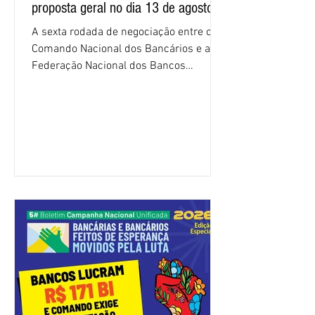
proposta geral no dia 13 de agosto
A sexta rodada de negociação entre o
Comando Nacional dos Bancários e a
Federação Nacional dos Bancos
(Fenaban) foi encerrada, nesta terça-
feira (4/8), sem avanços concretos para
a categoria. Mais uma vez, a
representação dos bancos não
apresentou uma proposta global que
atenda às reivindicações dos
trabalhadores e das trabalhadoras,
frustrando a expectativa de evolução
nas negociações da Campanha salarial
2026. Durante o encontro, o movimento
sindical voltou a defender a val