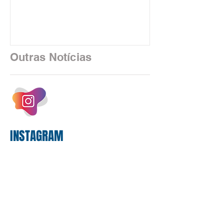
está sendo rapidamente substituída por
uma realidade silenciosa movida por
algoritmos e interfaces digitais. O setor
financeiro brasileiro consolidou, em
2025, uma transição profunda em sua
Outras Notícias
estrutura operacional, impulsionada por
um investimento massivo de R$ 47,8
bilhões em tecnologia apenas neste
exercício. A anatomia do serviço
bancário
INSTAGRAM