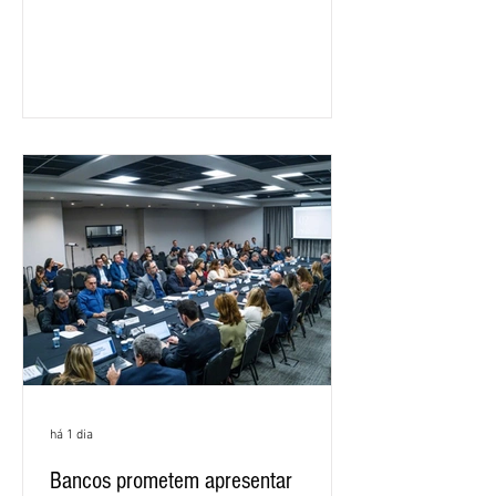
feira (5), durante a quinta rodada de
negociações específicas da Campanha
Nacional dos Bancários 2026, realizada
em São Paulo. Por unanimidade, todas
as federações que compõem a mesa de
negociações das empregadas e dos
empregados exigiram que a Caixa refaça
os cálculos e apresente uma nova
proposta. O entendimento é que a
proposta
há 1 dia
Bancos prometem apresentar