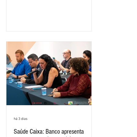
ano passado. Na comparação entre o
segundo e o primeiro trimestre deste
ano, o crescimento foi de 3,5%. O
retorno sobre o patrimônio líquido (ROE)
alcançou 16% no semestre, aumento de
1,4 ponto percentual em 12 meses. O
crescimento de 16,2% foi o maior entre
os três maiores bancos privados do país
(Bradesco, Itaú e Santander). Segundo o
há 3 dias
Saúde Caixa: Banco apresenta