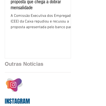
proposta que chega a dobrar
mensalidade
A Comissão Executiva dos Empregados
(CEE) da Caixa repudiou e recusou a
proposta apresentada pelo banco para o
custeio do Saúde Caixa, nesta quarta-
feira (5), durante a quinta rodada de
negociações específicas da Campanha
Nacional dos Bancários 2026, realizada
em São Paulo. Por unanimidade, todas
as federações que compõem a mesa de
Outras Notícias
negociações das empregadas e dos
empregados exigiram que a Caixa refaça
os cálculos e apresente uma nova
proposta. O entendimento é que a
proposta
INSTAGRAM