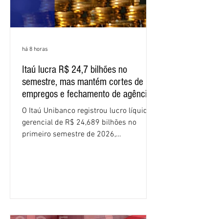
há 8 horas
Itaú lucra R$ 24,7 bilhões no
semestre, mas mantém cortes de
empregos e fechamento de agências
O Itaú Unibanco registrou lucro líquido
gerencial de R$ 24,689 bilhões no
primeiro semestre de 2026,
crescimento de 9,1% em relação ao
mesmo período do ano passado. No
segundo trimestre, o lucro foi de R$
12,407 bilhões, alta de 1% na
comparação com os três primeiros
meses do ano. A rentabilidade sobre o
patrimônio líquido médio anualizado