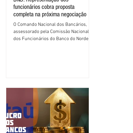
funcionários cobra proposta
completa na próxima negociação
O Comando Nacional dos Bancários,
assessorado pela Comissão Nacional
dos Funcionários do Banco do Nordeste
do Brasil (CNFBNB), concluiu nesta
quinta-feira (6), em Fortaleza, a
apresentação e o debate da pauta
específica dos trabalhadores do BNB.
Segundo informações do Sindicato dos
Bancários do Ceará, a quarta rodada de
negociação encerrou a discussão das
cláusulas econômicas e sindicais da
minuta, e a representação dos
funcionários cobrou que o banco
apresente uma proposta c