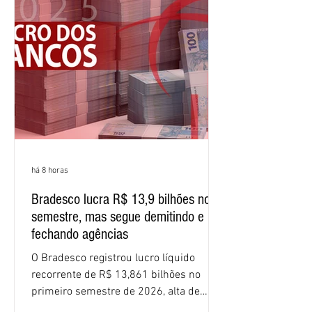
(ROE), no Brasil, chegou a 26% no
semestre, avanço de 2,1 pontos
percentuais em 12 meses. Apesar dos
resultados expressivos, o banco conti
há 8 horas
Bradesco lucra R$ 13,9 bilhões no
semestre, mas segue demitindo e
fechando agências
O Bradesco registrou lucro líquido
recorrente de R$ 13,861 bilhões no
primeiro semestre de 2026, alta de
16,2% em relação ao mesmo período do