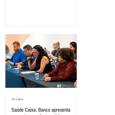
ano passado. Na comparação entre o
segundo e o primeiro trimestre deste
ano, o crescimento foi de 3,5%. O
retorno sobre o patrimônio líquido (ROE)
alcançou 16% no semestre, aumento de
1,4 ponto percentual em 12 meses. O
crescimento de 16,2% foi o maior entre
os três maiores bancos privados do país
(Bradesco, Itaú e Santander). Segundo o
há 4 dias
Saúde Caixa: Banco apresenta