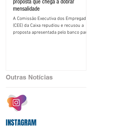
proposta que chega a dobrar
mensalidade
A Comissão Executiva dos Empregados
(CEE) da Caixa repudiou e recusou a
proposta apresentada pelo banco para o
custeio do Saúde Caixa, nesta quarta-
feira (5), durante a quinta rodada de
negociações específicas da Campanha
Nacional dos Bancários 2026, realizada
em São Paulo. Por unanimidade, todas
as federações que compõem a mesa de
Outras Notícias
negociações das empregadas e dos
empregados exigiram que a Caixa refaça
os cálculos e apresente uma nova
proposta. O entendimento é que a
proposta
INSTAGRAM