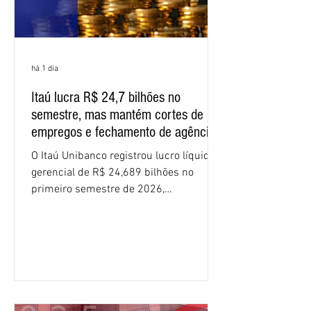
há 1 dia
Itaú lucra R$ 24,7 bilhões no
semestre, mas mantém cortes de
empregos e fechamento de agências
O Itaú Unibanco registrou lucro líquido
gerencial de R$ 24,689 bilhões no
primeiro semestre de 2026,
crescimento de 9,1% em relação ao
mesmo período do ano passado. No
segundo trimestre, o lucro foi de R$
12,407 bilhões, alta de 1% na
comparação com os três primeiros
meses do ano. A rentabilidade sobre o
patrimônio líquido médio anualizado