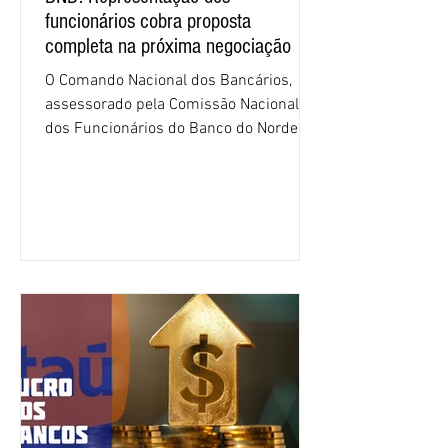
funcionários cobra proposta
completa na próxima negociação
O Comando Nacional dos Bancários,
assessorado pela Comissão Nacional
dos Funcionários do Banco do Nordeste
do Brasil (CNFBNB), concluiu nesta
quinta-feira (6), em Fortaleza, a
apresentação e o debate da pauta
específica dos trabalhadores do BNB.
Segundo informações do Sindicato dos
Bancários do Ceará, a quarta rodada de
negociação encerrou a discussão das
cláusulas econômicas e sindicais da
minuta, e a representação dos
funcionários cobrou que o banco
apresente uma proposta c