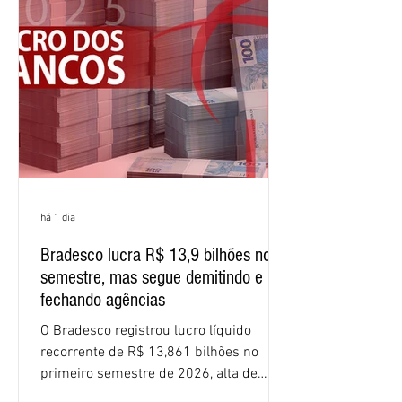
(ROE), no Brasil, chegou a 26% no
semestre, avanço de 2,1 pontos
percentuais em 12 meses. Apesar dos
resultados expressivos, o banco conti
há 1 dia
Bradesco lucra R$ 13,9 bilhões no
semestre, mas segue demitindo e
fechando agências
O Bradesco registrou lucro líquido
recorrente de R$ 13,861 bilhões no
primeiro semestre de 2026, alta de
16,2% em relação ao mesmo período do