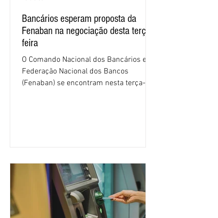
Bancários esperam proposta da
Fenaban na negociação desta terça-
feira
O Comando Nacional dos Bancários e a
Federação Nacional dos Bancos
(Fenaban) se encontram nesta terça-
feira (4/8), em São Paulo, para a sexta
rodada de negociação da campanha
salarial 2026. É grande a expectativa
para que os patrões apresentem uma
proposta para as demandas
apresentadas nos cinco primeiros
encontros, que trataram sobre emprego
e tecnologia, cláusulas sociais,
igualdade de oportunidades, saúde e
condições de trabalho e cláusulas
econômicas. Apesar da cobrança d