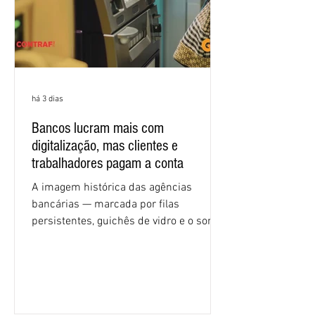
há 3 dias
Bancos lucram mais com
digitalização, mas clientes e
trabalhadores pagam a conta
A imagem histórica das agências
bancárias — marcada por filas
persistentes, guichês de vidro e o som
rítmico de autenticadoras de papel —
está sendo rapidamente substituída por
uma realidade silenciosa movida por
algoritmos e interfaces digitais. O setor
financeiro brasileiro consolidou, em