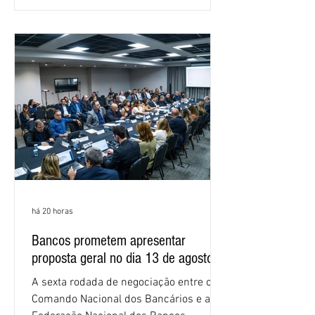
em São Paulo. Por unanimidade, todas
as federações que compõem a mesa de
negociações das empregadas e dos
empregados exigiram que a Caixa refaça
os cálculos e apresente uma nova
proposta. O entendimento é que a
proposta
há 20 horas
Bancos prometem apresentar
proposta geral no dia 13 de agosto
A sexta rodada de negociação entre o
Comando Nacional dos Bancários e a