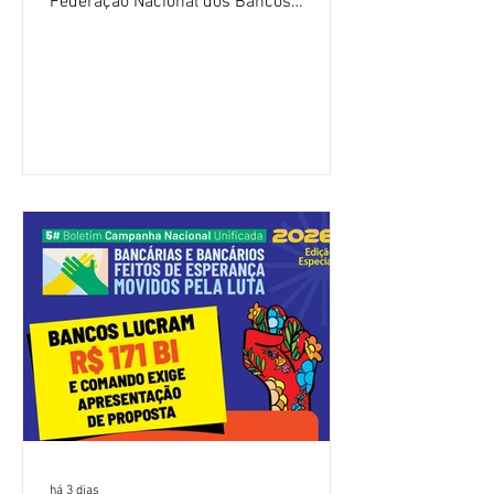
Federação Nacional dos Bancos
(Fenaban) foi encerrada, nesta terça-
feira (4/8), sem avanços concretos para
a categoria. Mais uma vez, a
representação dos bancos não
apresentou uma proposta global que
atenda às reivindicações dos
trabalhadores e das trabalhadoras,
frustrando a expectativa de evolução
nas negociações da Campanha salarial
2026. Durante o encontro, o movimento
sindical voltou a defender a val
há 3 dias