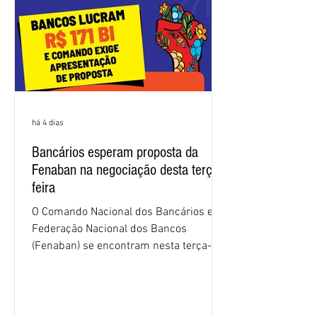
há 4 dias
Bancários esperam proposta da
Fenaban na negociação desta terça-
feira
O Comando Nacional dos Bancários e a
Federação Nacional dos Bancos
(Fenaban) se encontram nesta terça-
feira (4/8), em São Paulo, para a sexta
rodada de negociação da campanha
salarial 2026. É grande a expectativa
para que os patrões apresentem uma