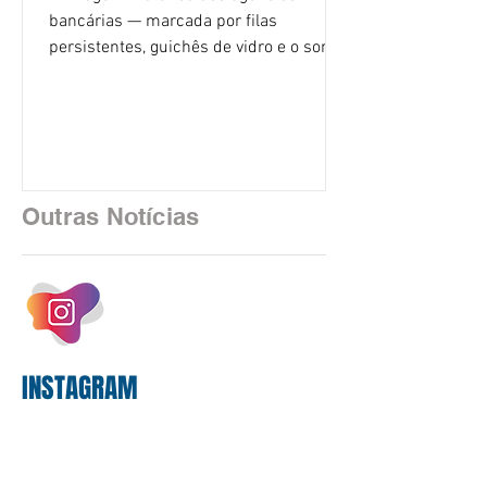
bancárias — marcada por filas
persistentes, guichês de vidro e o som
rítmico de autenticadoras de papel —
está sendo rapidamente substituída por
uma realidade silenciosa movida por
algoritmos e interfaces digitais. O setor
financeiro brasileiro consolidou, em
2025, uma transição profunda em sua
Outras Notícias
estrutura operacional, impulsionada por
um investimento massivo de R$ 47,8
bilhões em tecnologia apenas neste
exercício. A anatomia do serviço
bancário
INSTAGRAM