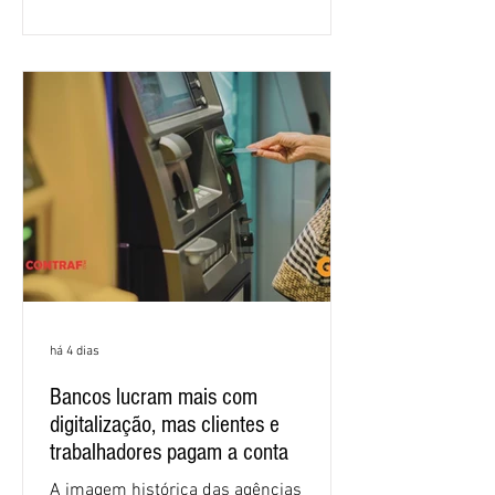
proposta para as demandas
apresentadas nos cinco primeiros
encontros, que trataram sobre emprego
e tecnologia, cláusulas sociais,
igualdade de oportunidades, saúde e
condições de trabalho e cláusulas
econômicas. Apesar da cobrança d
há 4 dias
Bancos lucram mais com
digitalização, mas clientes e
trabalhadores pagam a conta
A imagem histórica das agências