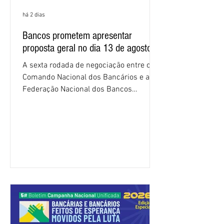
há 2 dias
Bancos prometem apresentar
proposta geral no dia 13 de agosto
A sexta rodada de negociação entre o
Comando Nacional dos Bancários e a
Federação Nacional dos Bancos
(Fenaban) foi encerrada, nesta terça-
feira (4/8), sem avanços concretos para
a categoria. Mais uma vez, a
representação dos bancos não
apresentou uma proposta global que
atenda às reivindicações dos
trabalhadores e das trabalhadoras,
frustrando a expectativa de evolução
nas negociações da Campanha salarial
2026. Durante o encontro, o movimento
sindical voltou a defender a val