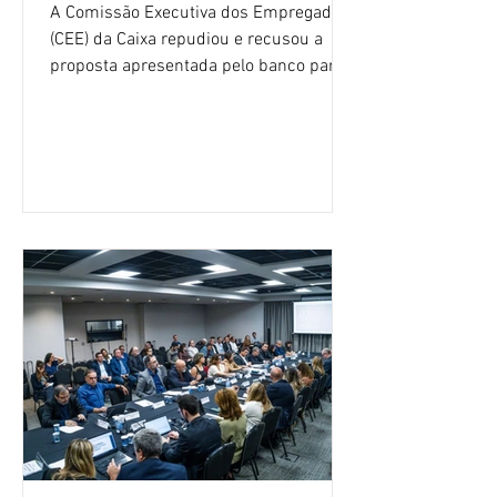
A Comissão Executiva dos Empregados
(CEE) da Caixa repudiou e recusou a
proposta apresentada pelo banco para o
custeio do Saúde Caixa, nesta quarta-
feira (5), durante a quinta rodada de
negociações específicas da Campanha
Nacional dos Bancários 2026, realizada
em São Paulo. Por unanimidade, todas
as federações que compõem a mesa de
negociações das empregadas e dos
empregados exigiram que a Caixa refaça
os cálculos e apresente uma nova
proposta. O entendimento é que a
proposta