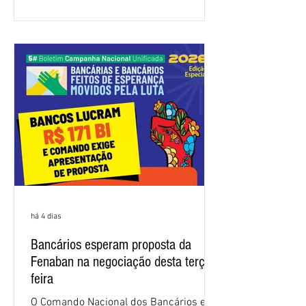
atenda às reivindicações dos
trabalhadores e das trabalhadoras,
frustrando a expectativa de evolução
nas negociações da Campanha salarial
2026. Durante o encontro, o movimento
sindical voltou a defender a val
há 4 dias
Bancários esperam proposta da
Fenaban na negociação desta terça-
feira
O Comando Nacional dos Bancários e a