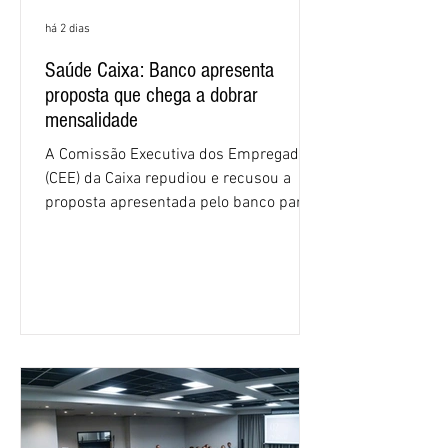
há 2 dias
Saúde Caixa: Banco apresenta
proposta que chega a dobrar
mensalidade
A Comissão Executiva dos Empregados
(CEE) da Caixa repudiou e recusou a
proposta apresentada pelo banco para o
custeio do Saúde Caixa, nesta quarta-
feira (5), durante a quinta rodada de
negociações específicas da Campanha
Nacional dos Bancários 2026, realizada
em São Paulo. Por unanimidade, todas
as federações que compõem a mesa de
negociações das empregadas e dos
empregados exigiram que a Caixa refaça
os cálculos e apresente uma nova
proposta. O entendimento é que a