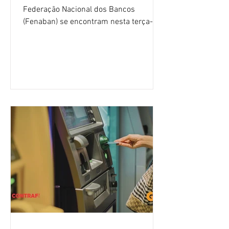
Federação Nacional dos Bancos
(Fenaban) se encontram nesta terça-
feira (4/8), em São Paulo, para a sexta
rodada de negociação da campanha
salarial 2026. É grande a expectativa
para que os patrões apresentem uma
proposta para as demandas
apresentadas nos cinco primeiros
encontros, que trataram sobre emprego
e tecnologia, cláusulas sociais,
igualdade de oportunidades, saúde e
condições de trabalho e cláusulas
econômicas. Apesar da cobrança d