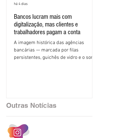
há 4 dias
Bancos lucram mais com
digitalização, mas clientes e
trabalhadores pagam a conta
A imagem histórica das agências
bancárias — marcada por filas
persistentes, guichês de vidro e o som
rítmico de autenticadoras de papel —
está sendo rapidamente substituída por
uma realidade silenciosa movida por
algoritmos e interfaces digitais. O setor
financeiro brasileiro consolidou, em
2025, uma transição profunda em sua
Outras Notícias
estrutura operacional, impulsionada por
um investimento massivo de R$ 47,8
bilhões em tecnologia apenas neste
exercício. A anatomia do serviço