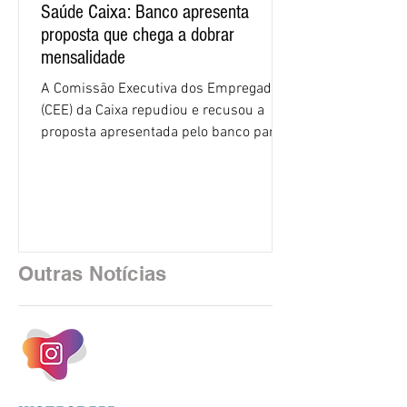
Saúde Caixa: Banco apresenta
proposta que chega a dobrar
mensalidade
A Comissão Executiva dos Empregados
(CEE) da Caixa repudiou e recusou a
proposta apresentada pelo banco para o
custeio do Saúde Caixa, nesta quarta-
feira (5), durante a quinta rodada de
negociações específicas da Campanha
Nacional dos Bancários 2026, realizada
em São Paulo. Por unanimidade, todas
as federações que compõem a mesa de
Outras Notícias
negociações das empregadas e dos
empregados exigiram que a Caixa refaça
os cálculos e apresente uma nova
proposta. O entendimento é que a
proposta