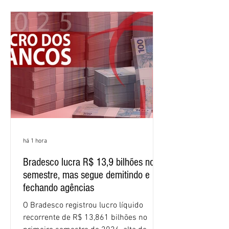
meses do ano. A rentabilidade sobre o
patrimônio líquido médio anualizado
(ROE), no Brasil, chegou a 26% no
semestre, avanço de 2,1 pontos
percentuais em 12 meses. Apesar dos
resultados expressivos, o banco conti
há 1 hora
Bradesco lucra R$ 13,9 bilhões no
semestre, mas segue demitindo e
fechando agências
O Bradesco registrou lucro líquido
recorrente de R$ 13,861 bilhões no