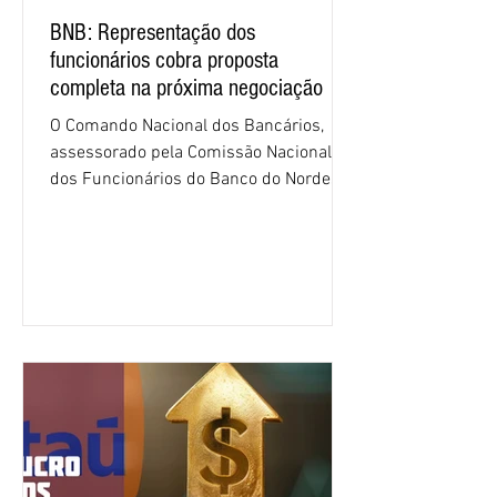
BNB: Representação dos
funcionários cobra proposta
completa na próxima negociação
O Comando Nacional dos Bancários,
assessorado pela Comissão Nacional
dos Funcionários do Banco do Nordeste
do Brasil (CNFBNB), concluiu nesta
quinta-feira (6), em Fortaleza, a
apresentação e o debate da pauta
específica dos trabalhadores do BNB.
Segundo informações do Sindicato dos
Bancários do Ceará, a quarta rodada de
negociação encerrou a discussão das
cláusulas econômicas e sindicais da
minuta, e a representação dos
funcionários cobrou que o banco
apresente uma proposta c