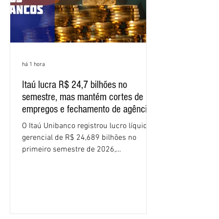
há 1 hora
Itaú lucra R$ 24,7 bilhões no
semestre, mas mantém cortes de
empregos e fechamento de agências
O Itaú Unibanco registrou lucro líquido
gerencial de R$ 24,689 bilhões no
primeiro semestre de 2026,
crescimento de 9,1% em relação ao
mesmo período do ano passado. No
segundo trimestre, o lucro foi de R$
12,407 bilhões, alta de 1% na
comparação com os três primeiros