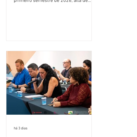
primeiro semestre de 2026, alta de
16,2% em relação ao mesmo período do
ano passado. Na comparação entre o
segundo e o primeiro trimestre deste
ano, o crescimento foi de 3,5%. O
retorno sobre o patrimônio líquido (ROE)
alcançou 16% no semestre, aumento de
1,4 ponto percentual em 12 meses. O
crescimento de 16,2% foi o maior entre
os três maiores bancos privados do país
(Bradesco, Itaú e Santander). Segundo o
há 3 dias