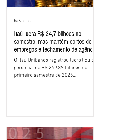
há 6 horas
Itaú lucra R$ 24,7 bilhões no
semestre, mas mantém cortes de
empregos e fechamento de agências
O Itaú Unibanco registrou lucro líquido
gerencial de R$ 24,689 bilhões no
primeiro semestre de 2026,
crescimento de 9,1% em relação ao
mesmo período do ano passado. No
segundo trimestre, o lucro foi de R$
12,407 bilhões, alta de 1% na
comparação com os três primeiros
meses do ano. A rentabilidade sobre o
patrimônio líquido médio anualizado
(ROE), no Brasil, chegou a 26% no