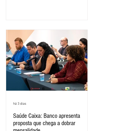
segundo e o primeiro trimestre deste
ano, o crescimento foi de 3,5%. O
retorno sobre o patrimônio líquido (ROE)
alcançou 16% no semestre, aumento de
1,4 ponto percentual em 12 meses. O
crescimento de 16,2% foi o maior entre
os três maiores bancos privados do país
(Bradesco, Itaú e Santander). Segundo o
há 3 dias
Saúde Caixa: Banco apresenta
proposta que chega a dobrar
mensalidade