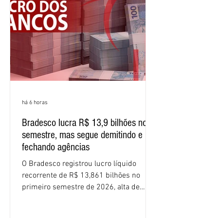
semestre, avanço de 2,1 pontos
percentuais em 12 meses. Apesar dos
resultados expressivos, o banco conti
há 6 horas
Bradesco lucra R$ 13,9 bilhões no
semestre, mas segue demitindo e
fechando agências
O Bradesco registrou lucro líquido
recorrente de R$ 13,861 bilhões no
primeiro semestre de 2026, alta de
16,2% em relação ao mesmo período do
ano passado. Na comparação entre o