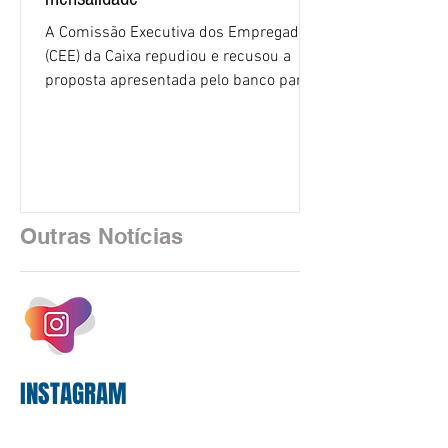
A Comissão Executiva dos Empregados
(CEE) da Caixa repudiou e recusou a
proposta apresentada pelo banco para o
custeio do Saúde Caixa, nesta quarta-
feira (5), durante a quinta rodada de
negociações específicas da Campanha
Nacional dos Bancários 2026, realizada
em São Paulo. Por unanimidade, todas
as federações que compõem a mesa de
Outras Notícias
negociações das empregadas e dos
empregados exigiram que a Caixa refaça
os cálculos e apresente uma nova
proposta. O entendimento é que a
proposta
INSTAGRAM