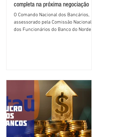
completa na próxima negociação
O Comando Nacional dos Bancários,
assessorado pela Comissão Nacional
dos Funcionários do Banco do Nordeste
do Brasil (CNFBNB), concluiu nesta
quinta-feira (6), em Fortaleza, a
apresentação e o debate da pauta
específica dos trabalhadores do BNB.
Segundo informações do Sindicato dos
Bancários do Ceará, a quarta rodada de
negociação encerrou a discussão das
cláusulas econômicas e sindicais da
minuta, e a representação dos
funcionários cobrou que o banco
apresente uma proposta c