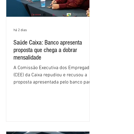
há 2 dias
Saúde Caixa: Banco apresenta
proposta que chega a dobrar
mensalidade
A Comissão Executiva dos Empregados
(CEE) da Caixa repudiou e recusou a
proposta apresentada pelo banco para o
custeio do Saúde Caixa, nesta quarta-
feira (5), durante a quinta rodada de
negociações específicas da Campanha
Nacional dos Bancários 2026, realizada
em São Paulo. Por unanimidade, todas
as federações que compõem a mesa de
negociações das empregadas e dos