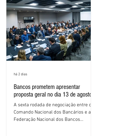
empregados exigiram que a Caixa refaça
os cálculos e apresente uma nova
proposta. O entendimento é que a
proposta
há 2 dias
Bancos prometem apresentar
proposta geral no dia 13 de agosto
A sexta rodada de negociação entre o
Comando Nacional dos Bancários e a
Federação Nacional dos Bancos
(Fenaban) foi encerrada, nesta terça-
feira (4/8), sem avanços concretos para