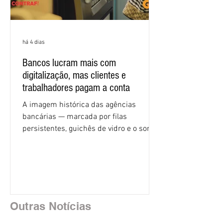
há 4 dias
Bancos lucram mais com
digitalização, mas clientes e
trabalhadores pagam a conta
A imagem histórica das agências
bancárias — marcada por filas
persistentes, guichês de vidro e o som
rítmico de autenticadoras de papel —
está sendo rapidamente substituída por
uma realidade silenciosa movida por
algoritmos e interfaces digitais. O setor
financeiro brasileiro consolidou, em
2025, uma transição profunda em sua
Outras Notícias
estrutura operacional, impulsionada por