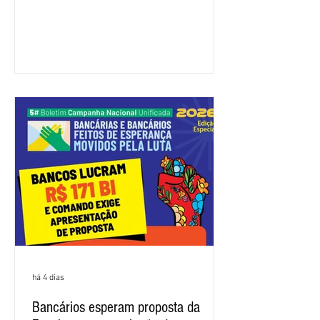
a categoria. Mais uma vez, a
representação dos bancos não
apresentou uma proposta global que
atenda às reivindicações dos
trabalhadores e das trabalhadoras,
frustrando a expectativa de evolução
nas negociações da Campanha salarial
2026. Durante o encontro, o movimento
sindical voltou a defender a val
há 4 dias
Bancários esperam proposta da