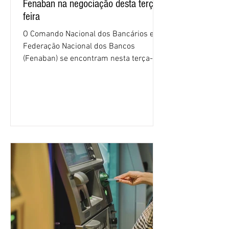
Fenaban na negociação desta terça-
feira
O Comando Nacional dos Bancários e a
Federação Nacional dos Bancos
(Fenaban) se encontram nesta terça-
feira (4/8), em São Paulo, para a sexta
rodada de negociação da campanha
salarial 2026. É grande a expectativa
para que os patrões apresentem uma
proposta para as demandas
apresentadas nos cinco primeiros
encontros, que trataram sobre emprego
e tecnologia, cláusulas sociais,
igualdade de oportunidades, saúde e
condições de trabalho e cláusulas
econômicas. Apesar da cobrança d