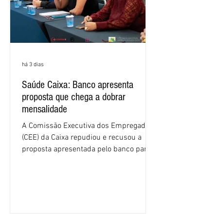
há 3 dias
Saúde Caixa: Banco apresenta
proposta que chega a dobrar
mensalidade
A Comissão Executiva dos Empregados
(CEE) da Caixa repudiou e recusou a
proposta apresentada pelo banco para o
custeio do Saúde Caixa, nesta quarta-
feira (5), durante a quinta rodada de
negociações específicas da Campanha
Nacional dos Bancários 2026, realizada
em São Paulo. Por unanimidade, todas