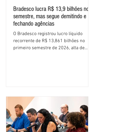
Bradesco lucra R$ 13,9 bilhões no
semestre, mas segue demitindo e
fechando agências
O Bradesco registrou lucro líquido
recorrente de R$ 13,861 bilhões no
primeiro semestre de 2026, alta de
16,2% em relação ao mesmo período do
ano passado. Na comparação entre o
segundo e o primeiro trimestre deste
ano, o crescimento foi de 3,5%. O
retorno sobre o patrimônio líquido (ROE)
alcançou 16% no semestre, aumento de
1,4 ponto percentual em 12 meses. O
crescimento de 16,2% foi o maior entre
os três maiores bancos privados do país
(Bradesco, Itaú e Santander). Segundo o