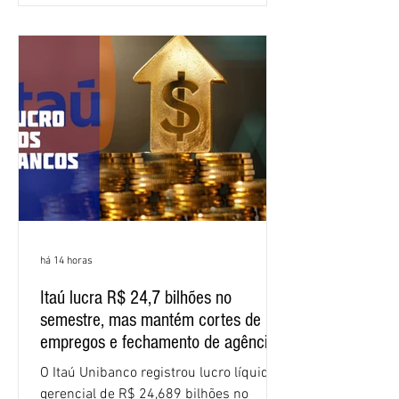
Bancários do Ceará, a quarta rodada de
negociação encerrou a discussão das
cláusulas econômicas e sindicais da
minuta, e a representação dos
funcionários cobrou que o banco
apresente uma proposta c
há 14 horas
Itaú lucra R$ 24,7 bilhões no
semestre, mas mantém cortes de
empregos e fechamento de agências
O Itaú Unibanco registrou lucro líquido
gerencial de R$ 24,689 bilhões no