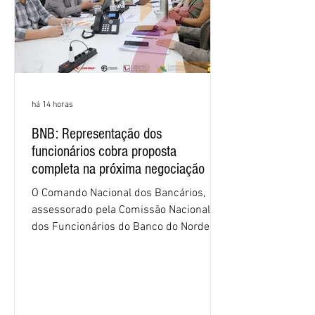
há 14 horas
BNB: Representação dos
funcionários cobra proposta
completa na próxima negociação
O Comando Nacional dos Bancários,
assessorado pela Comissão Nacional
dos Funcionários do Banco do Nordeste
do Brasil (CNFBNB), concluiu nesta
quinta-feira (6), em Fortaleza, a
apresentação e o debate da pauta
específica dos trabalhadores do BNB.
Segundo informações do Sindicato dos