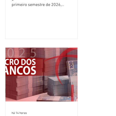
primeiro semestre de 2026,
crescimento de 9,1% em relação ao
mesmo período do ano passado. No
segundo trimestre, o lucro foi de R$
12,407 bilhões, alta de 1% na
comparação com os três primeiros
meses do ano. A rentabilidade sobre o
patrimônio líquido médio anualizado
(ROE), no Brasil, chegou a 26% no
semestre, avanço de 2,1 pontos
percentuais em 12 meses. Apesar dos
resultados expressivos, o banco conti
há 14 horas