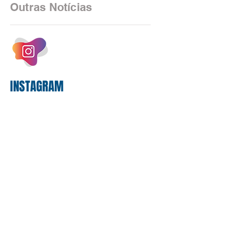
as federações que compõem a mesa de
Outras Notícias
negociações das empregadas e dos
empregados exigiram que a Caixa refaça
os cálculos e apresente uma nova
proposta. O entendimento é que a
proposta
INSTAGRAM