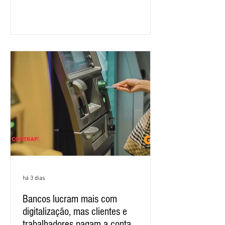
salarial 2026. É grande a expectativa
para que os patrões apresentem uma
proposta para as demandas
apresentadas nos cinco primeiros
encontros, que trataram sobre emprego
e tecnologia, cláusulas sociais,
igualdade de oportunidades, saúde e
condições de trabalho e cláusulas
econômicas. Apesar da cobrança d
há 3 dias
Bancos lucram mais com
digitalização, mas clientes e
trabalhadores pagam a conta