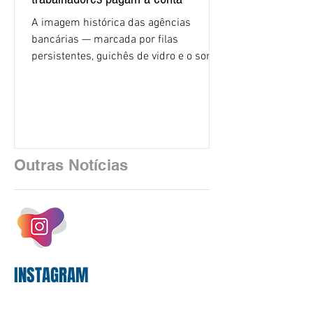
A imagem histórica das agências
bancárias — marcada por filas
persistentes, guichês de vidro e o som
rítmico de autenticadoras de papel —
está sendo rapidamente substituída por
uma realidade silenciosa movida por
algoritmos e interfaces digitais. O setor
financeiro brasileiro consolidou, em
2025, uma transição profunda em sua
Outras Notícias
estrutura operacional, impulsionada por
um investimento massivo de R$ 47,8
bilhões em tecnologia apenas neste
exercício. A anatomia do serviço
bancário
INSTAGRAM