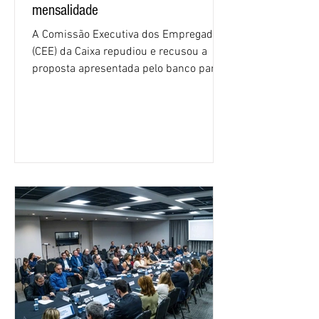
mensalidade
A Comissão Executiva dos Empregados
(CEE) da Caixa repudiou e recusou a
proposta apresentada pelo banco para o
custeio do Saúde Caixa, nesta quarta-
feira (5), durante a quinta rodada de
negociações específicas da Campanha
Nacional dos Bancários 2026, realizada
em São Paulo. Por unanimidade, todas
as federações que compõem a mesa de
negociações das empregadas e dos
empregados exigiram que a Caixa refaça
os cálculos e apresente uma nova
proposta. O entendimento é que a
proposta