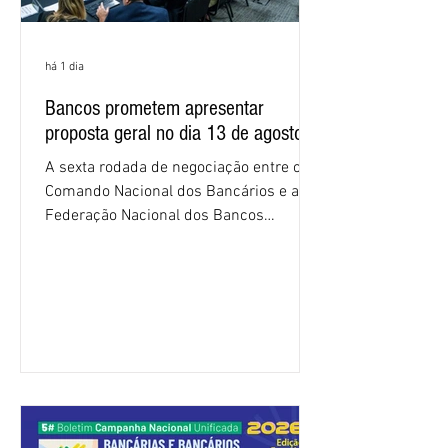
há 1 dia
Bancos prometem apresentar
proposta geral no dia 13 de agosto
A sexta rodada de negociação entre o
Comando Nacional dos Bancários e a
Federação Nacional dos Bancos
(Fenaban) foi encerrada, nesta terça-
feira (4/8), sem avanços concretos para
a categoria. Mais uma vez, a
representação dos bancos não
apresentou uma proposta global que
atenda às reivindicações dos
trabalhadores e das trabalhadoras,
frustrando a expectativa de evolução
nas negociações da Campanha salarial