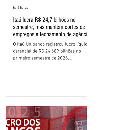
há 2 horas
Itaú lucra R$ 24,7 bilhões no
semestre, mas mantém cortes de
empregos e fechamento de agências
O Itaú Unibanco registrou lucro líquido
gerencial de R$ 24,689 bilhões no
primeiro semestre de 2026,
crescimento de 9,1% em relação ao
mesmo período do ano passado. No
segundo trimestre, o lucro foi de R$
12,407 bilhões, alta de 1% na
comparação com os três primeiros
meses do ano. A rentabilidade sobre o
patrimônio líquido médio anualizado
(ROE), no Brasil, chegou a 26% no
semestre, avanço de 2,1 pontos
percentuais em 12 meses. Apesar dos