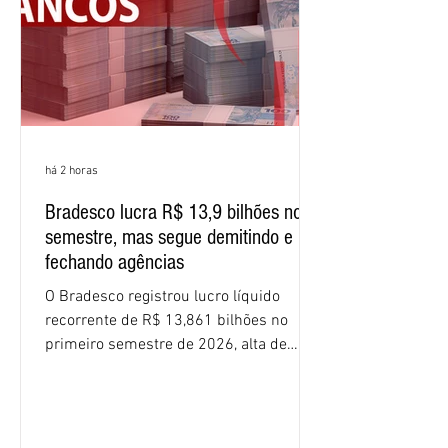
resultados expressivos, o banco conti
há 2 horas
Bradesco lucra R$ 13,9 bilhões no
semestre, mas segue demitindo e
fechando agências
O Bradesco registrou lucro líquido
recorrente de R$ 13,861 bilhões no
primeiro semestre de 2026, alta de
16,2% em relação ao mesmo período do
ano passado. Na comparação entre o
segundo e o primeiro trimestre deste
ano, o crescimento foi de 3,5%. O