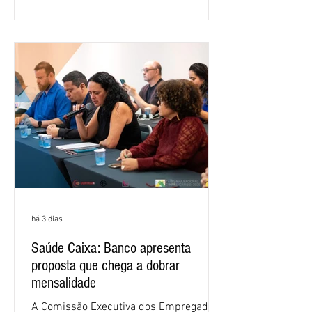
retorno sobre o patrimônio líquido (ROE)
alcançou 16% no semestre, aumento de
1,4 ponto percentual em 12 meses. O
crescimento de 16,2% foi o maior entre
os três maiores bancos privados do país
(Bradesco, Itaú e Santander). Segundo o
há 3 dias
Saúde Caixa: Banco apresenta
proposta que chega a dobrar
mensalidade
A Comissão Executiva dos Empregados