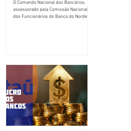
O Comando Nacional dos Bancários,
assessorado pela Comissão Nacional
dos Funcionários do Banco do Nordeste
do Brasil (CNFBNB), concluiu nesta
quinta-feira (6), em Fortaleza, a
apresentação e o debate da pauta
específica dos trabalhadores do BNB.
Segundo informações do Sindicato dos
Bancários do Ceará, a quarta rodada de
negociação encerrou a discussão das
cláusulas econômicas e sindicais da
minuta, e a representação dos
funcionários cobrou que o banco
apresente uma proposta c