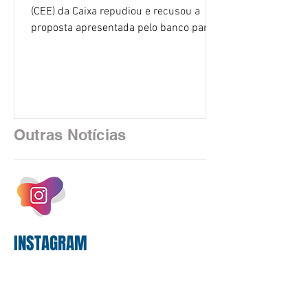
(CEE) da Caixa repudiou e recusou a
proposta apresentada pelo banco para o
custeio do Saúde Caixa, nesta quarta-
feira (5), durante a quinta rodada de
negociações específicas da Campanha
Nacional dos Bancários 2026, realizada
em São Paulo. Por unanimidade, todas
as federações que compõem a mesa de
Outras Notícias
negociações das empregadas e dos
empregados exigiram que a Caixa refaça
os cálculos e apresente uma nova
proposta. O entendimento é que a
proposta
INSTAGRAM