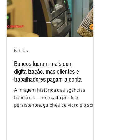
econômicas. Apesar da cobrança d
há 4 dias
Bancos lucram mais com
digitalização, mas clientes e
trabalhadores pagam a conta
A imagem histórica das agências
bancárias — marcada por filas
persistentes, guichês de vidro e o som
rítmico de autenticadoras de papel —
está sendo rapidamente substituída por
uma realidade silenciosa movida por
algoritmos e interfaces digitais. O setor