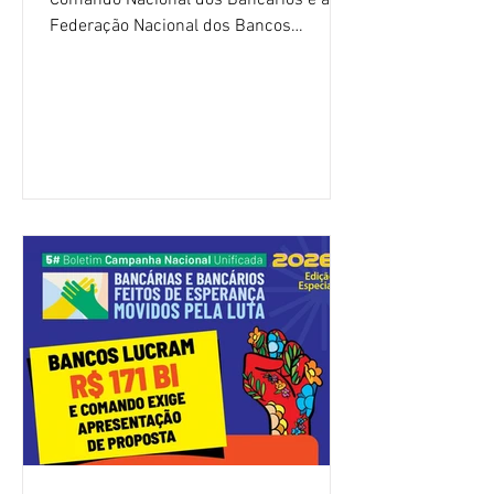
Comando Nacional dos Bancários e a
Federação Nacional dos Bancos
(Fenaban) foi encerrada, nesta terça-
feira (4/8), sem avanços concretos para
a categoria. Mais uma vez, a
representação dos bancos não
apresentou uma proposta global que
atenda às reivindicações dos
trabalhadores e das trabalhadoras,
frustrando a expectativa de evolução
nas negociações da Campanha salarial
2026. Durante o encontro, o movimento
sindical voltou a defender a val