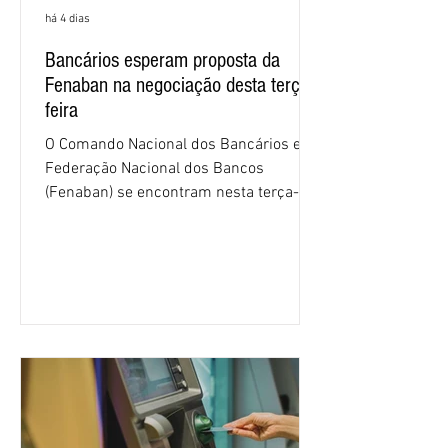
há 4 dias
Bancários esperam proposta da
Fenaban na negociação desta terça-
feira
O Comando Nacional dos Bancários e a
Federação Nacional dos Bancos
(Fenaban) se encontram nesta terça-
feira (4/8), em São Paulo, para a sexta
rodada de negociação da campanha
salarial 2026. É grande a expectativa
para que os patrões apresentem uma
proposta para as demandas
apresentadas nos cinco primeiros
encontros, que trataram sobre emprego
e tecnologia, cláusulas sociais,
igualdade de oportunidades, saúde e
condições de trabalho e cláusulas