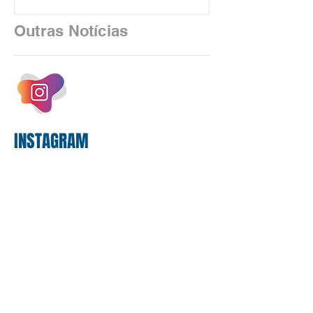
financeiro brasileiro consolidou, em
2025, uma transição profunda em sua
Outras Notícias
estrutura operacional, impulsionada por
um investimento massivo de R$ 47,8
bilhões em tecnologia apenas neste
exercício. A anatomia do serviço
bancário
INSTAGRAM