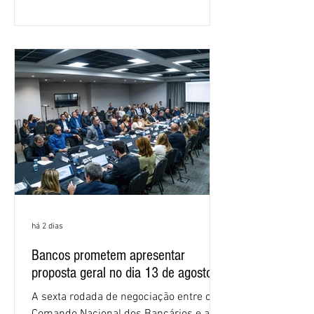
Nacional dos Bancários 2026, realizada
em São Paulo. Por unanimidade, todas
as federações que compõem a mesa de
negociações das empregadas e dos
empregados exigiram que a Caixa refaça
os cálculos e apresente uma nova
proposta. O entendimento é que a
proposta
há 2 dias
Bancos prometem apresentar
proposta geral no dia 13 de agosto
A sexta rodada de negociação entre o