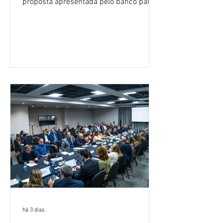
proposta apresentada pelo banco para o
custeio do Saúde Caixa, nesta quarta-
feira (5), durante a quinta rodada de
negociações específicas da Campanha
Nacional dos Bancários 2026, realizada
em São Paulo. Por unanimidade, todas
as federações que compõem a mesa de
negociações das empregadas e dos
empregados exigiram que a Caixa refaça
os cálculos e apresente uma nova
proposta. O entendimento é que a
proposta
há 3 dias