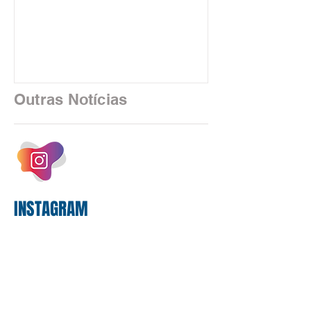
rítmico de autenticadoras de papel —
está sendo rapidamente substituída por
uma realidade silenciosa movida por
algoritmos e interfaces digitais. O setor
financeiro brasileiro consolidou, em
2025, uma transição profunda em sua
Outras Notícias
estrutura operacional, impulsionada por
um investimento massivo de R$ 47,8
bilhões em tecnologia apenas neste
exercício. A anatomia do serviço
bancário
INSTAGRAM