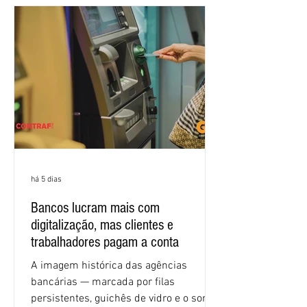
encontros, que trataram sobre emprego
e tecnologia, cláusulas sociais,
igualdade de oportunidades, saúde e
condições de trabalho e cláusulas
econômicas. Apesar da cobrança d
há 5 dias
Bancos lucram mais com
digitalização, mas clientes e
trabalhadores pagam a conta
A imagem histórica das agências
bancárias — marcada por filas
persistentes, guichês de vidro e o som