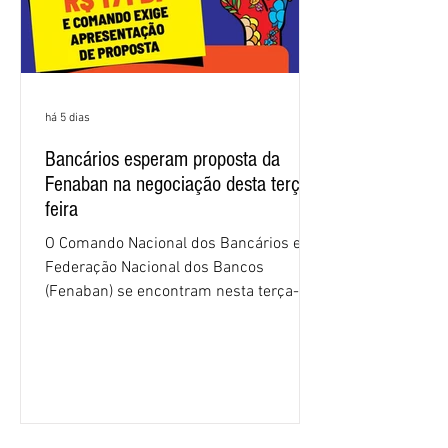
há 5 dias
Bancários esperam proposta da
Fenaban na negociação desta terça-
feira
O Comando Nacional dos Bancários e a
Federação Nacional dos Bancos
(Fenaban) se encontram nesta terça-
feira (4/8), em São Paulo, para a sexta
rodada de negociação da campanha
salarial 2026. É grande a expectativa
para que os patrões apresentem uma
proposta para as demandas
apresentadas nos cinco primeiros