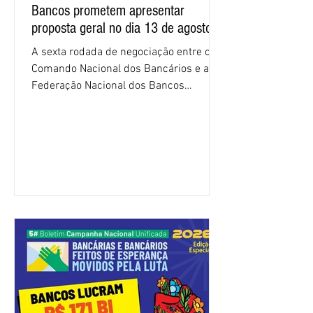
Bancos prometem apresentar
proposta geral no dia 13 de agosto
A sexta rodada de negociação entre o
Comando Nacional dos Bancários e a
Federação Nacional dos Bancos
(Fenaban) foi encerrada, nesta terça-
feira (4/8), sem avanços concretos para
a categoria. Mais uma vez, a
representação dos bancos não
apresentou uma proposta global que
atenda às reivindicações dos
trabalhadores e das trabalhadoras,
frustrando a expectativa de evolução
nas negociações da Campanha salarial
2026. Durante o encontro, o movimento
sindical voltou a defender a val