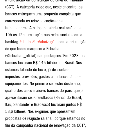
a renovação da Convenção Coletiva de Trabalho 
(CCT). A categoria exige que, neste encontro, os 
bancos entreguem uma proposta completa que 
corresponda às reinvindicações dos 
trabalhadores. A categoria ainda realizará, das 
10h às 12h, uma ação nas redes sociais com a 
hashtag 
#JuntosPorValorização
, com a orientação 
de que todos marquem a Febraban 
(@febraban_oficial) nas postagens."Em 2023, os 
bancos lucraram R$ 145 bilhões no Brasil. Nós 
estamos falando de lucro, já descontado 
impostos, provisões, gastos com funcionários e 
equipamentos. No primeiro semestre deste ano, 
quatro dos cinco maiores bancos do país, que já 
apresentaram seus resultados (Banco do Brasil, 
Itaú, Santander e Bradesco) lucraram juntos R$ 
53,6 bilhões. Nós exigimos que apresentem 
propostas de reajuste salarial, porque estamos no 
fim da campanha nacional de renovação da CCT", 