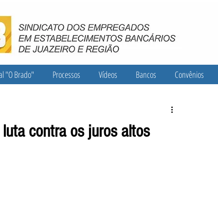
al "O Brado"
Processos
Vídeos
Bancos
Convênios
 luta contra os juros altos