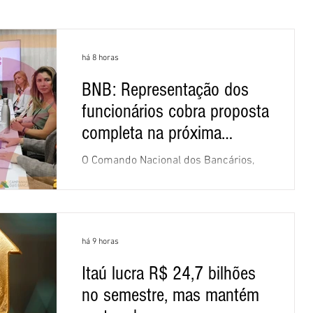
há 8 horas
BNB: Representação dos
funcionários cobra proposta
completa na próxima
negociação
O Comando Nacional dos Bancários,
assessorado pela Comissão Nacional
dos Funcionários do Banco do
Nordeste do Brasil (CNFBNB), concluiu
nesta quinta-feira (6), em Fortaleza, a
há 9 horas
apresentação e o debate da pauta
específica dos trabalhadores do BNB.
Itaú lucra R$ 24,7 bilhões
Segundo informações do Sindicato
no semestre, mas mantém
dos Bancários do Ceará, a quarta
rodada de negociação encerrou a