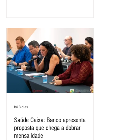
ano, o crescimento foi de 3,5%. O
retorno sobre o patrimônio líquido (ROE)
alcançou 16% no semestre, aumento de
1,4 ponto percentual em 12 meses. O
crescimento de 16,2% foi o maior entre
os três maiores bancos privados do país
(Bradesco, Itaú e Santander). Segundo o
há 3 dias
Saúde Caixa: Banco apresenta
proposta que chega a dobrar
mensalidade