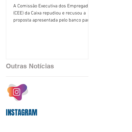
A Comissão Executiva dos Empregados
(CEE) da Caixa repudiou e recusou a
proposta apresentada pelo banco para o
custeio do Saúde Caixa, nesta quarta-
feira (5), durante a quinta rodada de
negociações específicas da Campanha
Nacional dos Bancários 2026, realizada
em São Paulo. Por unanimidade, todas
as federações que compõem a mesa de
Outras Notícias
negociações das empregadas e dos
empregados exigiram que a Caixa refaça
os cálculos e apresente uma nova
proposta. O entendimento é que a
proposta
INSTAGRAM