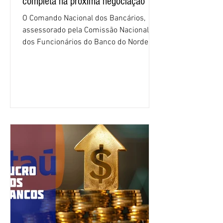
completa na próxima negociação
O Comando Nacional dos Bancários,
assessorado pela Comissão Nacional
dos Funcionários do Banco do Nordeste
do Brasil (CNFBNB), concluiu nesta
quinta-feira (6), em Fortaleza, a
apresentação e o debate da pauta
específica dos trabalhadores do BNB.
Segundo informações do Sindicato dos
Bancários do Ceará, a quarta rodada de
negociação encerrou a discussão das
cláusulas econômicas e sindicais da
minuta, e a representação dos
funcionários cobrou que o banco
apresente uma proposta c