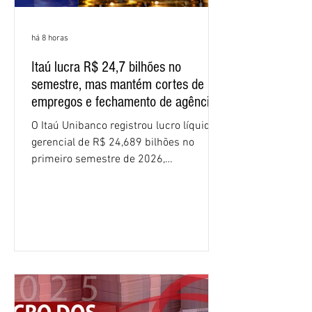
há 8 horas
Itaú lucra R$ 24,7 bilhões no
semestre, mas mantém cortes de
empregos e fechamento de agências
O Itaú Unibanco registrou lucro líquido
gerencial de R$ 24,689 bilhões no
primeiro semestre de 2026,
crescimento de 9,1% em relação ao
mesmo período do ano passado. No
segundo trimestre, o lucro foi de R$
12,407 bilhões, alta de 1% na
comparação com os três primeiros
meses do ano. A rentabilidade sobre o
patrimônio líquido médio anualizado
(ROE), no Brasil, chegou a 26% no
semestre, avanço de 2,1 pontos