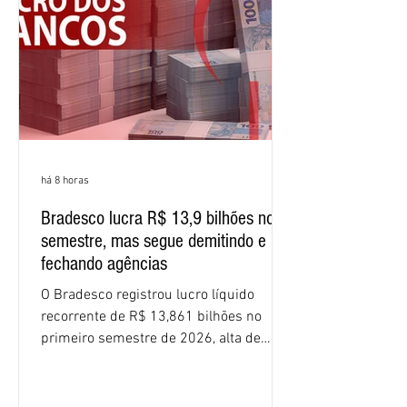
percentuais em 12 meses. Apesar dos
resultados expressivos, o banco conti
há 8 horas
Bradesco lucra R$ 13,9 bilhões no
semestre, mas segue demitindo e
fechando agências
O Bradesco registrou lucro líquido
recorrente de R$ 13,861 bilhões no
primeiro semestre de 2026, alta de
16,2% em relação ao mesmo período do
ano passado. Na comparação entre o
segundo e o primeiro trimestre deste