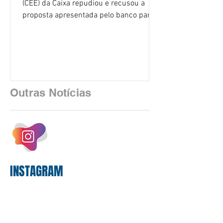
(CEE) da Caixa repudiou e recusou a
proposta apresentada pelo banco para o
custeio do Saúde Caixa, nesta quarta-
feira (5), durante a quinta rodada de
negociações específicas da Campanha
Nacional dos Bancários 2026, realizada
em São Paulo. Por unanimidade, todas
as federações que compõem a mesa de
Outras Notícias
negociações das empregadas e dos
empregados exigiram que a Caixa refaça
os cálculos e apresente uma nova
proposta. O entendimento é que a
proposta
INSTAGRAM