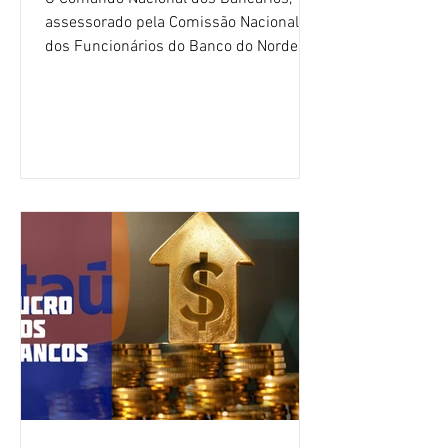
assessorado pela Comissão Nacional
dos Funcionários do Banco do Nordeste
do Brasil (CNFBNB), concluiu nesta
quinta-feira (6), em Fortaleza, a
apresentação e o debate da pauta
específica dos trabalhadores do BNB.
Segundo informações do Sindicato dos
Bancários do Ceará, a quarta rodada de
negociação encerrou a discussão das
cláusulas econômicas e sindicais da
minuta, e a representação dos
funcionários cobrou que o banco
apresente uma proposta c