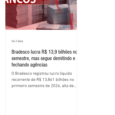
resultados expressivos, o banco conti
há 2 dias
Bradesco lucra R$ 13,9 bilhões no
semestre, mas segue demitindo e
fechando agências
O Bradesco registrou lucro líquido
recorrente de R$ 13,861 bilhões no
primeiro semestre de 2026, alta de
16,2% em relação ao mesmo período do
ano passado. Na comparação entre o
segundo e o primeiro trimestre deste
ano, o crescimento foi de 3,5%. O