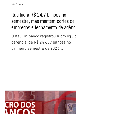
há 2 dias
Itaú lucra R$ 24,7 bilhões no
semestre, mas mantém cortes de
empregos e fechamento de agências
O Itaú Unibanco registrou lucro líquido
gerencial de R$ 24,689 bilhões no
primeiro semestre de 2026,
crescimento de 9,1% em relação ao
mesmo período do ano passado. No
segundo trimestre, o lucro foi de R$
12,407 bilhões, alta de 1% na
comparação com os três primeiros
meses do ano. A rentabilidade sobre o
patrimônio líquido médio anualizado
(ROE), no Brasil, chegou a 26% no
semestre, avanço de 2,1 pontos
percentuais em 12 meses. Apesar dos