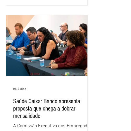
retorno sobre o patrimônio líquido (ROE)
alcançou 16% no semestre, aumento de
1,4 ponto percentual em 12 meses. O
crescimento de 16,2% foi o maior entre
os três maiores bancos privados do país
(Bradesco, Itaú e Santander). Segundo o
há 4 dias
Saúde Caixa: Banco apresenta
proposta que chega a dobrar
mensalidade
A Comissão Executiva dos Empregados