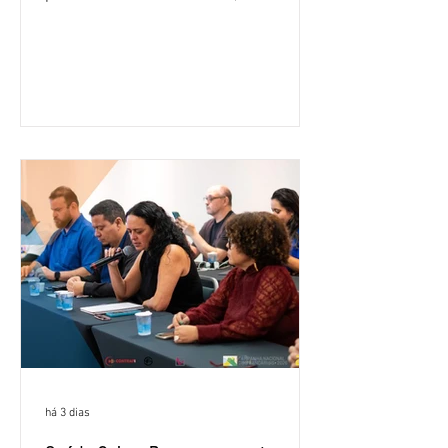
16,2% em relação ao mesmo período do
ano passado. Na comparação entre o
segundo e o primeiro trimestre deste
ano, o crescimento foi de 3,5%. O
retorno sobre o patrimônio líquido (ROE)
alcançou 16% no semestre, aumento de
1,4 ponto percentual em 12 meses. O
crescimento de 16,2% foi o maior entre
os três maiores bancos privados do país
(Bradesco, Itaú e Santander). Segundo o
há 3 dias