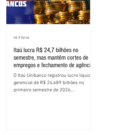
há 3 horas
Itaú lucra R$ 24,7 bilhões no
semestre, mas mantém cortes de
empregos e fechamento de agências
O Itaú Unibanco registrou lucro líquido
gerencial de R$ 24,689 bilhões no
primeiro semestre de 2026,
crescimento de 9,1% em relação ao
mesmo período do ano passado. No
segundo trimestre, o lucro foi de R$
12,407 bilhões, alta de 1% na
comparação com os três primeiros
meses do ano. A rentabilidade sobre o