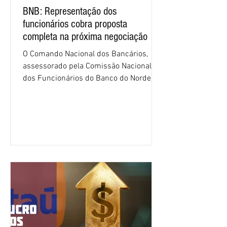
BNB: Representação dos
funcionários cobra proposta
completa na próxima negociação
O Comando Nacional dos Bancários,
assessorado pela Comissão Nacional
dos Funcionários do Banco do Nordeste
do Brasil (CNFBNB), concluiu nesta
quinta-feira (6), em Fortaleza, a
apresentação e o debate da pauta
específica dos trabalhadores do BNB.
Segundo informações do Sindicato dos
Bancários do Ceará, a quarta rodada de
negociação encerrou a discussão das
cláusulas econômicas e sindicais da
minuta, e a representação dos
funcionários cobrou que o banco
apresente uma proposta c