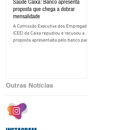
Saúde Caixa: Banco apresenta
proposta que chega a dobrar
mensalidade
A Comissão Executiva dos Empregados
(CEE) da Caixa repudiou e recusou a
proposta apresentada pelo banco para o
custeio do Saúde Caixa, nesta quarta-
feira (5), durante a quinta rodada de
negociações específicas da Campanha
Nacional dos Bancários 2026, realizada
em São Paulo. Por unanimidade, todas
as federações que compõem a mesa de
Outras Notícias
negociações das empregadas e dos
empregados exigiram que a Caixa refaça
os cálculos e apresente uma nova
proposta. O entendimento é que a
proposta