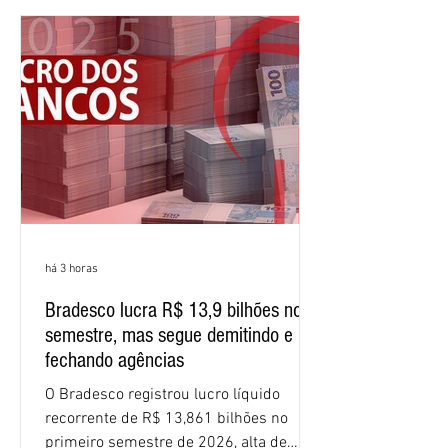
patrimônio líquido médio anualizado
(ROE), no Brasil, chegou a 26% no
semestre, avanço de 2,1 pontos
percentuais em 12 meses. Apesar dos
resultados expressivos, o banco conti
há 3 horas
Bradesco lucra R$ 13,9 bilhões no
semestre, mas segue demitindo e
fechando agências
O Bradesco registrou lucro líquido
recorrente de R$ 13,861 bilhões no
primeiro semestre de 2026, alta de