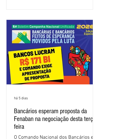
atenda às reivindicações dos
trabalhadores e das trabalhadoras,
frustrando a expectativa de evolução
nas negociações da Campanha salarial
2026. Durante o encontro, o movimento
sindical voltou a defender a val
há 5 dias
Bancários esperam proposta da
Fenaban na negociação desta terça-
feira
O Comando Nacional dos Bancários e a