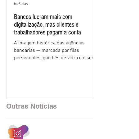
há 5 dias
Bancos lucram mais com
digitalização, mas clientes e
trabalhadores pagam a conta
A imagem histórica das agências
bancárias — marcada por filas
persistentes, guichês de vidro e o som
rítmico de autenticadoras de papel —
está sendo rapidamente substituída por
uma realidade silenciosa movida por
algoritmos e interfaces digitais. O setor
financeiro brasileiro consolidou, em
2025, uma transição profunda em sua
Outras Notícias
estrutura operacional, impulsionada por
um investimento massivo de R$ 47,8
bilhões em tecnologia apenas neste
exercício. A anatomia do serviço