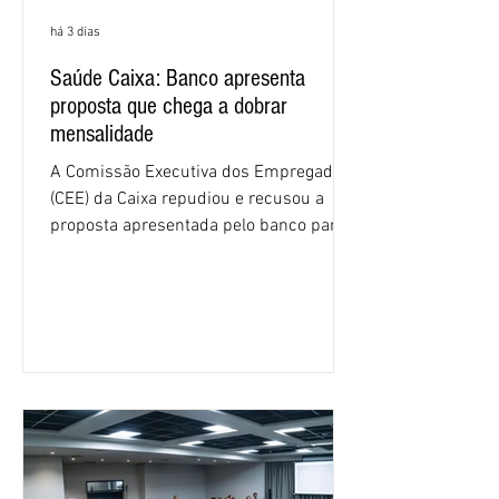
há 3 dias
Saúde Caixa: Banco apresenta
proposta que chega a dobrar
mensalidade
A Comissão Executiva dos Empregados
(CEE) da Caixa repudiou e recusou a
proposta apresentada pelo banco para o
custeio do Saúde Caixa, nesta quarta-
feira (5), durante a quinta rodada de
negociações específicas da Campanha
Nacional dos Bancários 2026, realizada
em São Paulo. Por unanimidade, todas
as federações que compõem a mesa de
negociações das empregadas e dos
empregados exigiram que a Caixa refaça
os cálculos e apresente uma nova
proposta. O entendimento é que a