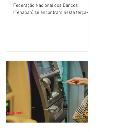
Federação Nacional dos Bancos
(Fenaban) se encontram nesta terça-
feira (4/8), em São Paulo, para a sexta
rodada de negociação da campanha
salarial 2026. É grande a expectativa
para que os patrões apresentem uma
proposta para as demandas
apresentadas nos cinco primeiros
encontros, que trataram sobre emprego
e tecnologia, cláusulas sociais,
igualdade de oportunidades, saúde e
condições de trabalho e cláusulas
econômicas. Apesar da cobrança d