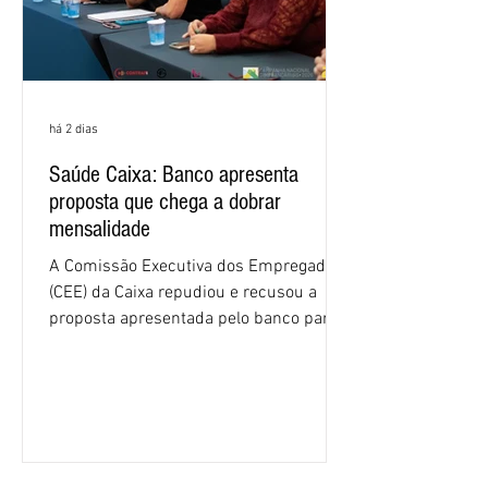
há 2 dias
Saúde Caixa: Banco apresenta
proposta que chega a dobrar
mensalidade
A Comissão Executiva dos Empregados
(CEE) da Caixa repudiou e recusou a
proposta apresentada pelo banco para o
custeio do Saúde Caixa, nesta quarta-
feira (5), durante a quinta rodada de
negociações específicas da Campanha
Nacional dos Bancários 2026, realizada
em São Paulo. Por unanimidade, todas
as federações que compõem a mesa de