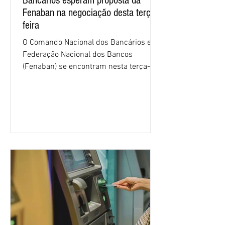
Bancários esperam proposta da
Fenaban na negociação desta terça-
feira
O Comando Nacional dos Bancários e a
Federação Nacional dos Bancos
(Fenaban) se encontram nesta terça-
feira (4/8), em São Paulo, para a sexta
rodada de negociação da campanha
salarial 2026. É grande a expectativa
para que os patrões apresentem uma
proposta para as demandas
apresentadas nos cinco primeiros
encontros, que trataram sobre emprego
e tecnologia, cláusulas sociais,
igualdade de oportunidades, saúde e
condições de trabalho e cláusulas
econômicas. Apesar da cobrança d