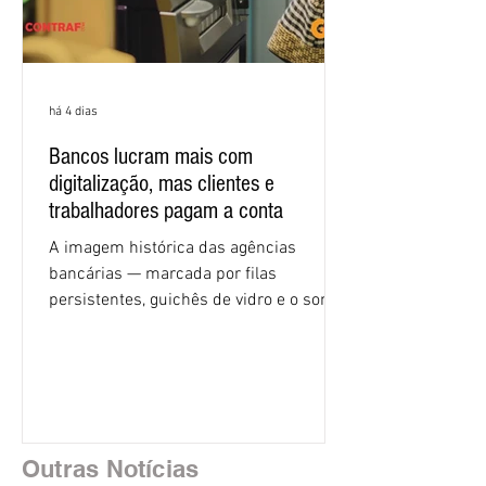
há 4 dias
Bancos lucram mais com
digitalização, mas clientes e
trabalhadores pagam a conta
A imagem histórica das agências
bancárias — marcada por filas
persistentes, guichês de vidro e o som
rítmico de autenticadoras de papel —
está sendo rapidamente substituída por
uma realidade silenciosa movida por
algoritmos e interfaces digitais. O setor
financeiro brasileiro consolidou, em
2025, uma transição profunda em sua
Outras Notícias
estrutura operacional, impulsionada por