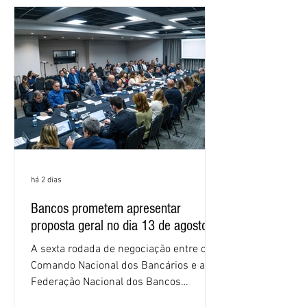
negociações das empregadas e dos
empregados exigiram que a Caixa refaça
os cálculos e apresente uma nova
proposta. O entendimento é que a
proposta
há 2 dias
Bancos prometem apresentar
proposta geral no dia 13 de agosto
A sexta rodada de negociação entre o
Comando Nacional dos Bancários e a
Federação Nacional dos Bancos
(Fenaban) foi encerrada, nesta terça-