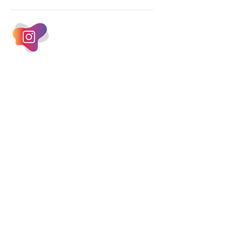
um investimento massivo de R$ 47,8
bilhões em tecnologia apenas neste
exercício. A anatomia do serviço
bancário
INSTAGRAM