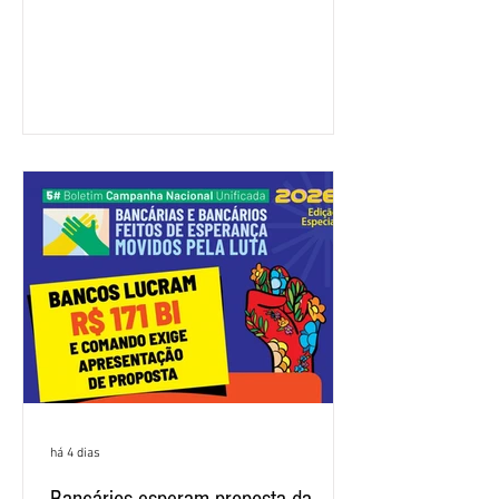
feira (4/8), sem avanços concretos para
a categoria. Mais uma vez, a
representação dos bancos não
apresentou uma proposta global que
atenda às reivindicações dos
trabalhadores e das trabalhadoras,
frustrando a expectativa de evolução
nas negociações da Campanha salarial
2026. Durante o encontro, o movimento
sindical voltou a defender a val
há 4 dias