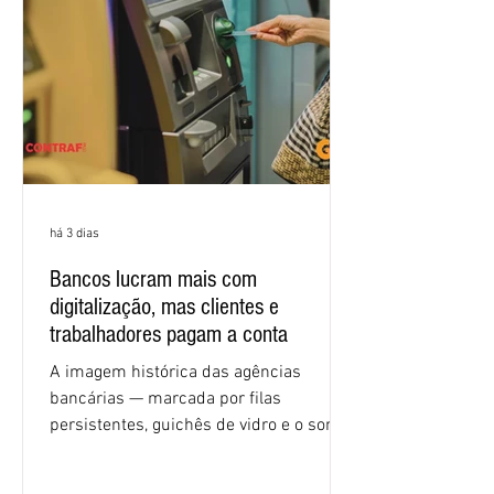
igualdade de oportunidades, saúde e
condições de trabalho e cláusulas
econômicas. Apesar da cobrança d
há 3 dias
Bancos lucram mais com
digitalização, mas clientes e
trabalhadores pagam a conta
A imagem histórica das agências
bancárias — marcada por filas
persistentes, guichês de vidro e o som
rítmico de autenticadoras de papel —
está sendo rapidamente substituída por