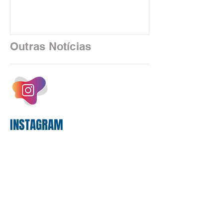
uma realidade silenciosa movida por
algoritmos e interfaces digitais. O setor
financeiro brasileiro consolidou, em
2025, uma transição profunda em sua
Outras Notícias
estrutura operacional, impulsionada por
um investimento massivo de R$ 47,8
bilhões em tecnologia apenas neste
exercício. A anatomia do serviço
bancário
INSTAGRAM