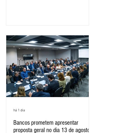
feira (5), durante a quinta rodada de
negociações específicas da Campanha
Nacional dos Bancários 2026, realizada
em São Paulo. Por unanimidade, todas
as federações que compõem a mesa de
negociações das empregadas e dos
empregados exigiram que a Caixa refaça
os cálculos e apresente uma nova
proposta. O entendimento é que a
proposta
há 1 dia
Bancos prometem apresentar
proposta geral no dia 13 de agosto