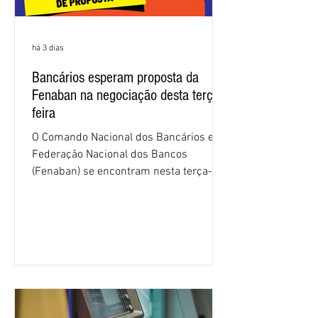
há 3 dias
Bancários esperam proposta da
Fenaban na negociação desta terça-
feira
O Comando Nacional dos Bancários e a
Federação Nacional dos Bancos
(Fenaban) se encontram nesta terça-
feira (4/8), em São Paulo, para a sexta
rodada de negociação da campanha
salarial 2026. É grande a expectativa
para que os patrões apresentem uma
proposta para as demandas
apresentadas nos cinco primeiros
encontros, que trataram sobre emprego
e tecnologia, cláusulas sociais,