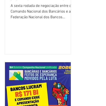
A sexta rodada de negociação entre o
Comando Nacional dos Bancários e a
Federação Nacional dos Bancos
(Fenaban) foi encerrada, nesta terça-
feira (4/8), sem avanços concretos para
a categoria. Mais uma vez, a
representação dos bancos não
apresentou uma proposta global que
atenda às reivindicações dos
trabalhadores e das trabalhadoras,
frustrando a expectativa de evolução
nas negociações da Campanha salarial
2026. Durante o encontro, o movimento
sindical voltou a defender a val