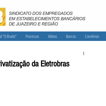
al "O Brado"
Processos
Vídeos
Bancos
Convênios
ivatização da Eletrobras