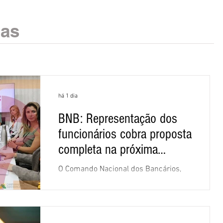
ias
há 1 dia
BNB: Representação dos
funcionários cobra proposta
completa na próxima
negociação
O Comando Nacional dos Bancários,
assessorado pela Comissão Nacional
dos Funcionários do Banco do
Nordeste do Brasil (CNFBNB), concluiu
nesta quinta-feira (6), em Fortaleza, a