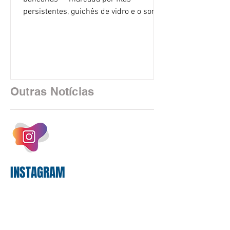
persistentes, guichês de vidro e o som
rítmico de autenticadoras de papel —
está sendo rapidamente substituída por
uma realidade silenciosa movida por
algoritmos e interfaces digitais. O setor
financeiro brasileiro consolidou, em
2025, uma transição profunda em sua
Outras Notícias
estrutura operacional, impulsionada por
um investimento massivo de R$ 47,8
bilhões em tecnologia apenas neste
exercício. A anatomia do serviço
bancário
INSTAGRAM