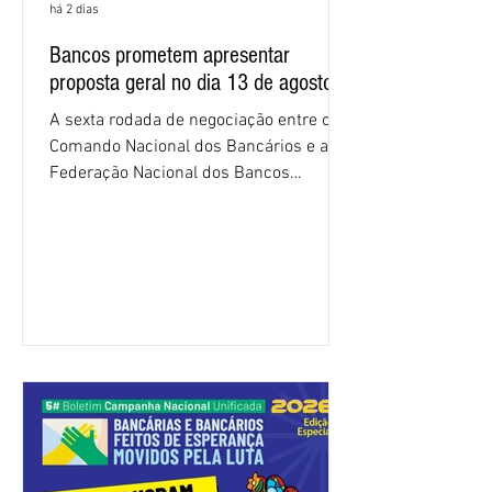
há 2 dias
Bancos prometem apresentar
proposta geral no dia 13 de agosto
A sexta rodada de negociação entre o
Comando Nacional dos Bancários e a
Federação Nacional dos Bancos
(Fenaban) foi encerrada, nesta terça-
feira (4/8), sem avanços concretos para
a categoria. Mais uma vez, a
representação dos bancos não
apresentou uma proposta global que
atenda às reivindicações dos
trabalhadores e das trabalhadoras,
frustrando a expectativa de evolução
nas negociações da Campanha salarial
2026. Durante o encontro, o movimento
sindical voltou a defender a val