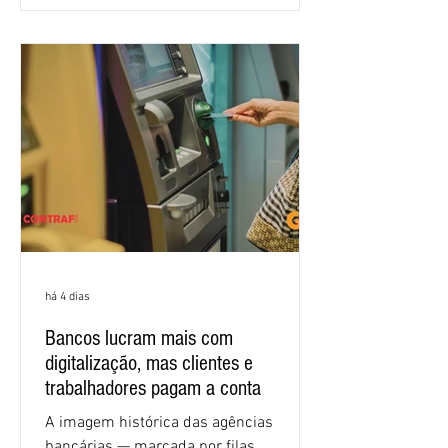
apresentadas nos cinco primeiros
encontros, que trataram sobre emprego
e tecnologia, cláusulas sociais,
igualdade de oportunidades, saúde e
condições de trabalho e cláusulas
econômicas. Apesar da cobrança d
há 4 dias
Bancos lucram mais com
digitalização, mas clientes e
trabalhadores pagam a conta
A imagem histórica das agências
bancárias — marcada por filas