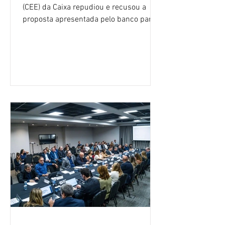
(CEE) da Caixa repudiou e recusou a
proposta apresentada pelo banco para o
custeio do Saúde Caixa, nesta quarta-
feira (5), durante a quinta rodada de
negociações específicas da Campanha
Nacional dos Bancários 2026, realizada
em São Paulo. Por unanimidade, todas
as federações que compõem a mesa de
negociações das empregadas e dos
empregados exigiram que a Caixa refaça
os cálculos e apresente uma nova
proposta. O entendimento é que a
proposta