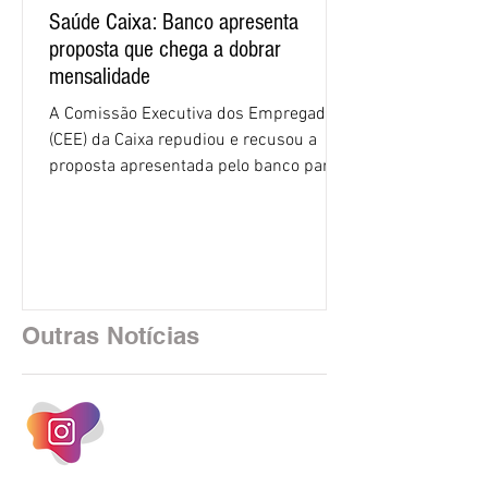
Saúde Caixa: Banco apresenta
proposta que chega a dobrar
mensalidade
A Comissão Executiva dos Empregados
(CEE) da Caixa repudiou e recusou a
proposta apresentada pelo banco para o
custeio do Saúde Caixa, nesta quarta-
feira (5), durante a quinta rodada de
negociações específicas da Campanha
Nacional dos Bancários 2026, realizada
em São Paulo. Por unanimidade, todas
as federações que compõem a mesa de
Outras Notícias
negociações das empregadas e dos
empregados exigiram que a Caixa refaça
os cálculos e apresente uma nova
proposta. O entendimento é que a
proposta