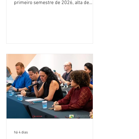
primeiro semestre de 2026, alta de
16,2% em relação ao mesmo período do
ano passado. Na comparação entre o
segundo e o primeiro trimestre deste
ano, o crescimento foi de 3,5%. O
retorno sobre o patrimônio líquido (ROE)
alcançou 16% no semestre, aumento de
1,4 ponto percentual em 12 meses. O
crescimento de 16,2% foi o maior entre
os três maiores bancos privados do país
(Bradesco, Itaú e Santander). Segundo o
há 4 dias