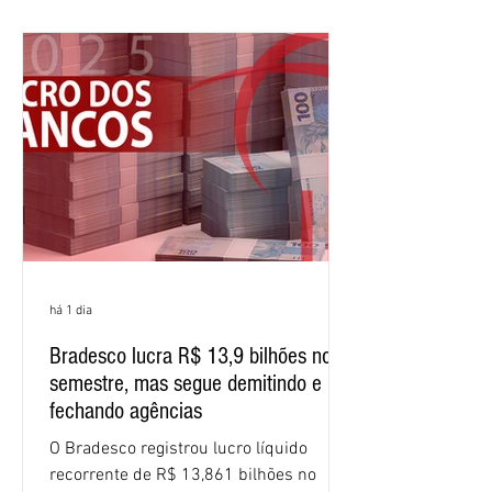
meses do ano. A rentabilidade sobre o
patrimônio líquido médio anualizado
(ROE), no Brasil, chegou a 26% no
semestre, avanço de 2,1 pontos
percentuais em 12 meses. Apesar dos
resultados expressivos, o banco conti
há 1 dia
Bradesco lucra R$ 13,9 bilhões no
semestre, mas segue demitindo e
fechando agências
O Bradesco registrou lucro líquido
recorrente de R$ 13,861 bilhões no