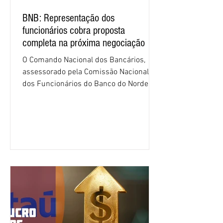
BNB: Representação dos
funcionários cobra proposta
completa na próxima negociação
O Comando Nacional dos Bancários,
assessorado pela Comissão Nacional
dos Funcionários do Banco do Nordeste
do Brasil (CNFBNB), concluiu nesta
quinta-feira (6), em Fortaleza, a
apresentação e o debate da pauta
específica dos trabalhadores do BNB.
Segundo informações do Sindicato dos
Bancários do Ceará, a quarta rodada de
negociação encerrou a discussão das
cláusulas econômicas e sindicais da
minuta, e a representação dos
funcionários cobrou que o banco
apresente uma proposta c