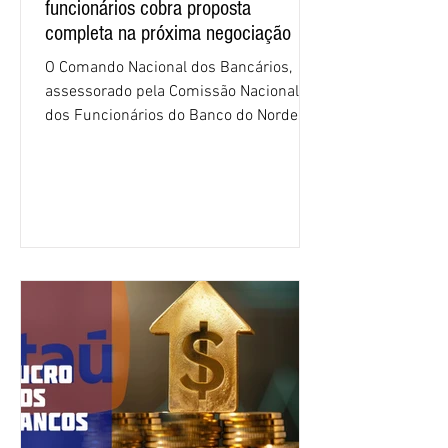
funcionários cobra proposta
completa na próxima negociação
O Comando Nacional dos Bancários,
assessorado pela Comissão Nacional
dos Funcionários do Banco do Nordeste
do Brasil (CNFBNB), concluiu nesta
quinta-feira (6), em Fortaleza, a
apresentação e o debate da pauta
específica dos trabalhadores do BNB.
Segundo informações do Sindicato dos
Bancários do Ceará, a quarta rodada de
negociação encerrou a discussão das
cláusulas econômicas e sindicais da
minuta, e a representação dos
funcionários cobrou que o banco
apresente uma proposta c