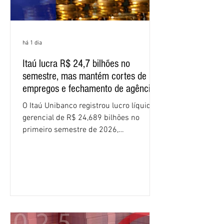
há 1 dia
Itaú lucra R$ 24,7 bilhões no
semestre, mas mantém cortes de
empregos e fechamento de agências
O Itaú Unibanco registrou lucro líquido
gerencial de R$ 24,689 bilhões no
primeiro semestre de 2026,
crescimento de 9,1% em relação ao
mesmo período do ano passado. No
segundo trimestre, o lucro foi de R$
12,407 bilhões, alta de 1% na
comparação com os três primeiros
meses do ano. A rentabilidade sobre o
patrimônio líquido médio anualizado