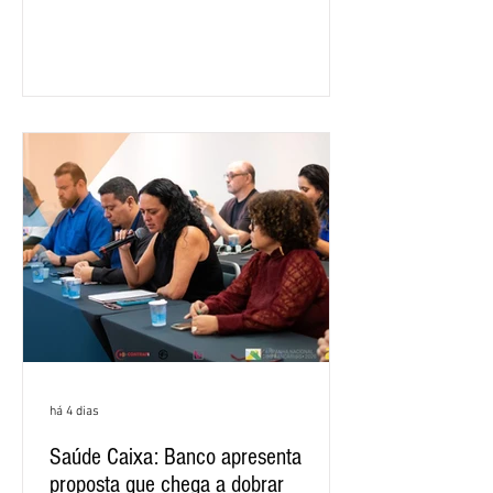
ano passado. Na comparação entre o
segundo e o primeiro trimestre deste
ano, o crescimento foi de 3,5%. O
retorno sobre o patrimônio líquido (ROE)
alcançou 16% no semestre, aumento de
1,4 ponto percentual em 12 meses. O
crescimento de 16,2% foi o maior entre
os três maiores bancos privados do país
(Bradesco, Itaú e Santander). Segundo o
há 4 dias
Saúde Caixa: Banco apresenta
proposta que chega a dobrar