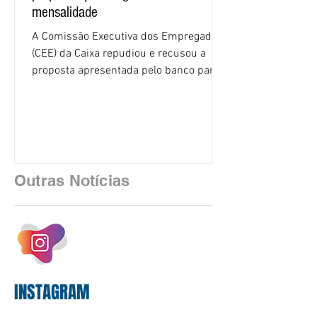
mensalidade
A Comissão Executiva dos Empregados
(CEE) da Caixa repudiou e recusou a
proposta apresentada pelo banco para o
custeio do Saúde Caixa, nesta quarta-
feira (5), durante a quinta rodada de
negociações específicas da Campanha
Nacional dos Bancários 2026, realizada
em São Paulo. Por unanimidade, todas
as federações que compõem a mesa de
Outras Notícias
negociações das empregadas e dos
empregados exigiram que a Caixa refaça
os cálculos e apresente uma nova
proposta. O entendimento é que a
proposta
INSTAGRAM