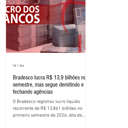
(ROE), no Brasil, chegou a 26% no
semestre, avanço de 2,1 pontos
percentuais em 12 meses. Apesar dos
resultados expressivos, o banco conti
há 1 dia
Bradesco lucra R$ 13,9 bilhões no
semestre, mas segue demitindo e
fechando agências
O Bradesco registrou lucro líquido
recorrente de R$ 13,861 bilhões no
primeiro semestre de 2026, alta de
16,2% em relação ao mesmo período do