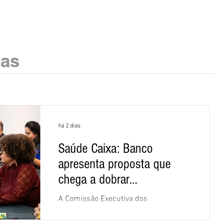
ias
há 2 dias
Saúde Caixa: Banco
apresenta proposta que
chega a dobrar
mensalidade
A Comissão Executiva dos
Empregados (CEE) da Caixa repudiou e