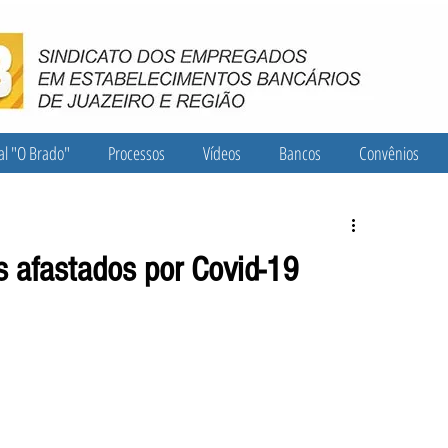
al "O Brado"
Processos
Vídeos
Bancos
Convênios
s afastados por Covid-19