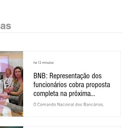
ias
há 12 minutos
BNB: Representação dos
funcionários cobra proposta
completa na próxima
negociação
O Comando Nacional dos Bancários,
assessorado pela Comissão Nacional
dos Funcionários do Banco do
Nordeste do Brasil (CNFBNB), concluiu