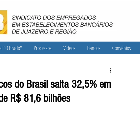
al "O Brado"
Processos
Vídeos
Bancos
Convênios
cos do Brasil salta 32,5% em
de R$ 81,6 bilhões