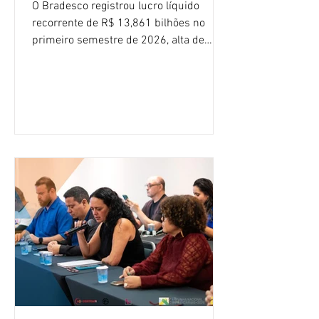
O Bradesco registrou lucro líquido
recorrente de R$ 13,861 bilhões no
primeiro semestre de 2026, alta de
16,2% em relação ao mesmo período do
ano passado. Na comparação entre o
segundo e o primeiro trimestre deste
ano, o crescimento foi de 3,5%. O
retorno sobre o patrimônio líquido (ROE)
alcançou 16% no semestre, aumento de
1,4 ponto percentual em 12 meses. O
crescimento de 16,2% foi o maior entre
os três maiores bancos privados do país
(Bradesco, Itaú e Santander). Segundo o