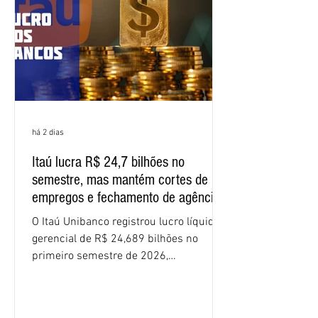
funcionários cobrou que o banco
apresente uma proposta c
há 2 dias
Itaú lucra R$ 24,7 bilhões no
semestre, mas mantém cortes de
empregos e fechamento de agências
O Itaú Unibanco registrou lucro líquido
gerencial de R$ 24,689 bilhões no
primeiro semestre de 2026,
crescimento de 9,1% em relação ao
mesmo período do ano passado. No
segundo trimestre, o lucro foi de R$