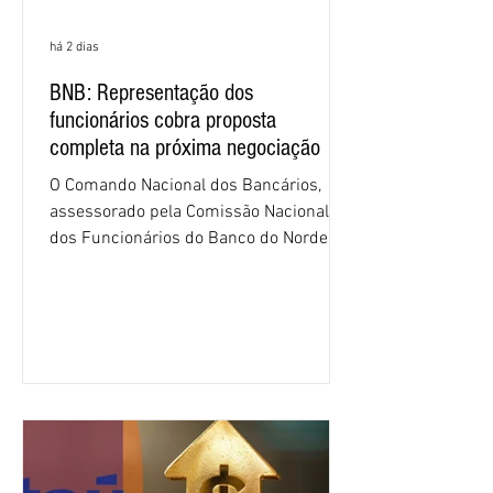
há 2 dias
BNB: Representação dos
funcionários cobra proposta
completa na próxima negociação
O Comando Nacional dos Bancários,
assessorado pela Comissão Nacional
dos Funcionários do Banco do Nordeste
do Brasil (CNFBNB), concluiu nesta
quinta-feira (6), em Fortaleza, a
apresentação e o debate da pauta
específica dos trabalhadores do BNB.
Segundo informações do Sindicato dos
Bancários do Ceará, a quarta rodada de
negociação encerrou a discussão das
cláusulas econômicas e sindicais da
minuta, e a representação dos