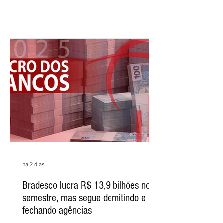
12,407 bilhões, alta de 1% na
comparação com os três primeiros
meses do ano. A rentabilidade sobre o
patrimônio líquido médio anualizado
(ROE), no Brasil, chegou a 26% no
semestre, avanço de 2,1 pontos
percentuais em 12 meses. Apesar dos
resultados expressivos, o banco conti
há 2 dias
Bradesco lucra R$ 13,9 bilhões no
semestre, mas segue demitindo e
fechando agências