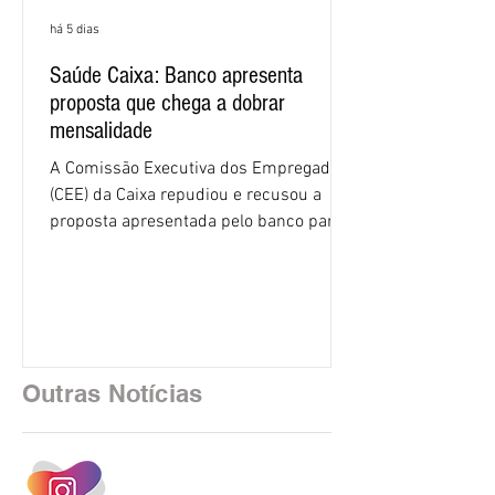
há 5 dias
Saúde Caixa: Banco apresenta
proposta que chega a dobrar
mensalidade
A Comissão Executiva dos Empregados
(CEE) da Caixa repudiou e recusou a
proposta apresentada pelo banco para o
custeio do Saúde Caixa, nesta quarta-
feira (5), durante a quinta rodada de
negociações específicas da Campanha
Nacional dos Bancários 2026, realizada
em São Paulo. Por unanimidade, todas
as federações que compõem a mesa de
Outras Notícias
negociações das empregadas e dos
empregados exigiram que a Caixa refaça
os cálculos e apresente uma nova
proposta. O entendimento é que a