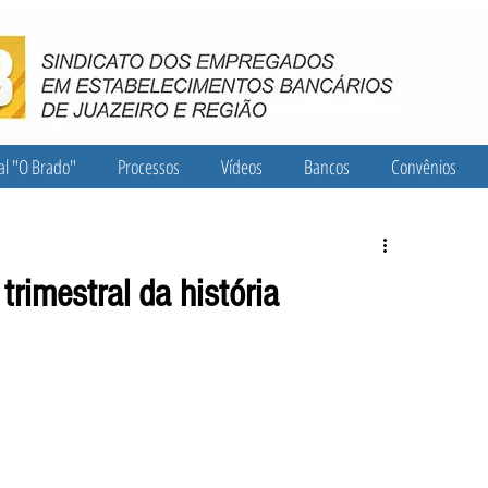
al "O Brado"
Processos
Vídeos
Bancos
Convênios
trimestral da história