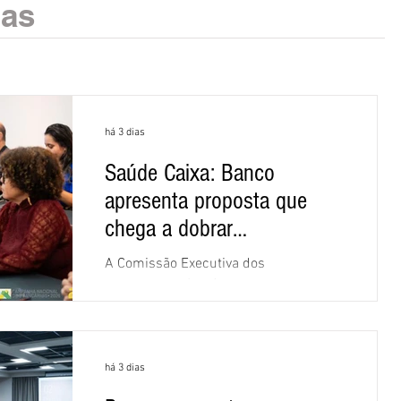
ias
há 3 dias
Saúde Caixa: Banco
apresenta proposta que
chega a dobrar
mensalidade
A Comissão Executiva dos
Empregados (CEE) da Caixa repudiou e
recusou a proposta apresentada pelo
banco para o custeio do Saúde Caixa,
nesta quarta-feira (5), durante a quinta
há 3 dias
rodada de negociações específicas da
Campanha Nacional dos Bancários