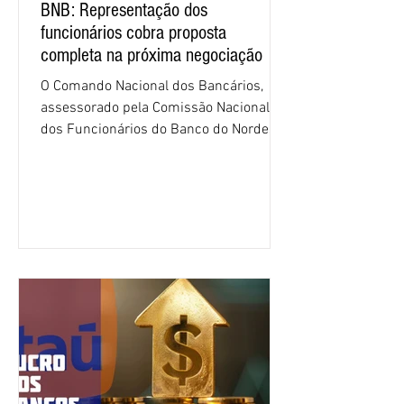
BNB: Representação dos
funcionários cobra proposta
completa na próxima negociação
O Comando Nacional dos Bancários,
assessorado pela Comissão Nacional
dos Funcionários do Banco do Nordeste
do Brasil (CNFBNB), concluiu nesta
quinta-feira (6), em Fortaleza, a
apresentação e o debate da pauta
específica dos trabalhadores do BNB.
Segundo informações do Sindicato dos
Bancários do Ceará, a quarta rodada de
negociação encerrou a discussão das
cláusulas econômicas e sindicais da
minuta, e a representação dos
funcionários cobrou que o banco
apresente uma proposta c