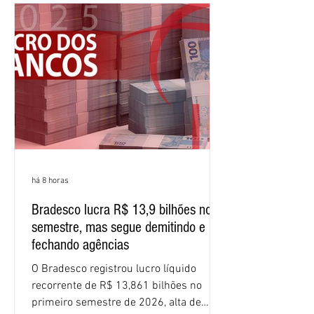
patrimônio líquido médio anualizado
(ROE), no Brasil, chegou a 26% no
semestre, avanço de 2,1 pontos
percentuais em 12 meses. Apesar dos
resultados expressivos, o banco conti
há 8 horas
Bradesco lucra R$ 13,9 bilhões no
semestre, mas segue demitindo e
fechando agências
O Bradesco registrou lucro líquido
recorrente de R$ 13,861 bilhões no
primeiro semestre de 2026, alta de