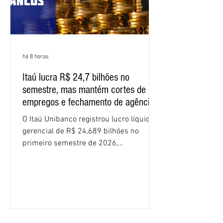
há 8 horas
Itaú lucra R$ 24,7 bilhões no
semestre, mas mantém cortes de
empregos e fechamento de agências
O Itaú Unibanco registrou lucro líquido
gerencial de R$ 24,689 bilhões no
primeiro semestre de 2026,
crescimento de 9,1% em relação ao
mesmo período do ano passado. No
segundo trimestre, o lucro foi de R$
12,407 bilhões, alta de 1% na
comparação com os três primeiros
meses do ano. A rentabilidade sobre o