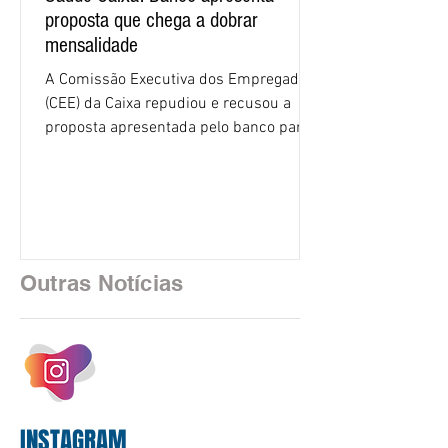
proposta que chega a dobrar
mensalidade
A Comissão Executiva dos Empregados
(CEE) da Caixa repudiou e recusou a
proposta apresentada pelo banco para o
custeio do Saúde Caixa, nesta quarta-
feira (5), durante a quinta rodada de
negociações específicas da Campanha
Nacional dos Bancários 2026, realizada
em São Paulo. Por unanimidade, todas
as federações que compõem a mesa de
Outras Notícias
negociações das empregadas e dos
empregados exigiram que a Caixa refaça
os cálculos e apresente uma nova
proposta. O entendimento é que a
proposta
INSTAGRAM