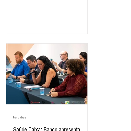
16,2% em relação ao mesmo período do
ano passado. Na comparação entre o
segundo e o primeiro trimestre deste
ano, o crescimento foi de 3,5%. O
retorno sobre o patrimônio líquido (ROE)
alcançou 16% no semestre, aumento de
1,4 ponto percentual em 12 meses. O
crescimento de 16,2% foi o maior entre
os três maiores bancos privados do país
(Bradesco, Itaú e Santander). Segundo o
há 3 dias
Saúde Caixa: Banco apresenta