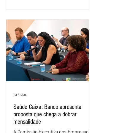
retorno sobre o patrimônio líquido (ROE)
alcançou 16% no semestre, aumento de
1,4 ponto percentual em 12 meses. O
crescimento de 16,2% foi o maior entre
os três maiores bancos privados do país
(Bradesco, Itaú e Santander). Segundo o
há 4 dias
Saúde Caixa: Banco apresenta
proposta que chega a dobrar
mensalidade
A Comissão Executiva dos Empregados