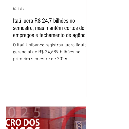
há 1 dia
Itaú lucra R$ 24,7 bilhões no
semestre, mas mantém cortes de
empregos e fechamento de agências
O Itaú Unibanco registrou lucro líquido
gerencial de R$ 24,689 bilhões no
primeiro semestre de 2026,
crescimento de 9,1% em relação ao
mesmo período do ano passado. No
segundo trimestre, o lucro foi de R$
12,407 bilhões, alta de 1% na
comparação com os três primeiros
meses do ano. A rentabilidade sobre o
patrimônio líquido médio anualizado
(ROE), no Brasil, chegou a 26% no
semestre, avanço de 2,1 pontos
percentuais em 12 meses. Apesar dos