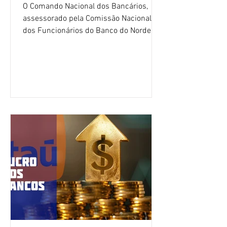
O Comando Nacional dos Bancários,
assessorado pela Comissão Nacional
dos Funcionários do Banco do Nordeste
do Brasil (CNFBNB), concluiu nesta
quinta-feira (6), em Fortaleza, a
apresentação e o debate da pauta
específica dos trabalhadores do BNB.
Segundo informações do Sindicato dos
Bancários do Ceará, a quarta rodada de
negociação encerrou a discussão das
cláusulas econômicas e sindicais da
minuta, e a representação dos
funcionários cobrou que o banco
apresente uma proposta c