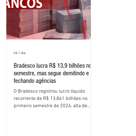
resultados expressivos, o banco conti
há 1 dia
Bradesco lucra R$ 13,9 bilhões no
semestre, mas segue demitindo e
fechando agências
O Bradesco registrou lucro líquido
recorrente de R$ 13,861 bilhões no
primeiro semestre de 2026, alta de
16,2% em relação ao mesmo período do
ano passado. Na comparação entre o
segundo e o primeiro trimestre deste
ano, o crescimento foi de 3,5%. O