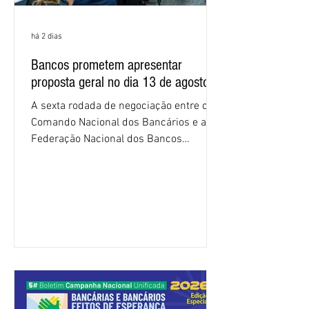
há 2 dias
Bancos prometem apresentar
proposta geral no dia 13 de agosto
A sexta rodada de negociação entre o
Comando Nacional dos Bancários e a
Federação Nacional dos Bancos
(Fenaban) foi encerrada, nesta terça-
feira (4/8), sem avanços concretos para
a categoria. Mais uma vez, a
representação dos bancos não
apresentou uma proposta global que
atenda às reivindicações dos
trabalhadores e das trabalhadoras,
frustrando a expectativa de evolução
nas negociações da Campanha salarial
2026. Durante o encontro, o movimento