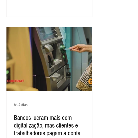
para que os patrões apresentem uma
proposta para as demandas
apresentadas nos cinco primeiros
encontros, que trataram sobre emprego
e tecnologia, cláusulas sociais,
igualdade de oportunidades, saúde e
condições de trabalho e cláusulas
econômicas. Apesar da cobrança d
há 4 dias
Bancos lucram mais com
digitalização, mas clientes e
trabalhadores pagam a conta