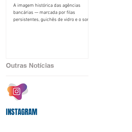
A imagem histórica das agências
bancárias — marcada por filas
persistentes, guichês de vidro e o som
rítmico de autenticadoras de papel —
está sendo rapidamente substituída por
uma realidade silenciosa movida por
algoritmos e interfaces digitais. O setor
financeiro brasileiro consolidou, em
2025, uma transição profunda em sua
Outras Notícias
estrutura operacional, impulsionada por
um investimento massivo de R$ 47,8
bilhões em tecnologia apenas neste
exercício. A anatomia do serviço
bancário
INSTAGRAM