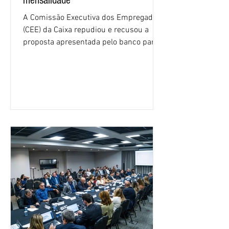
mensalidade
A Comissão Executiva dos Empregados
(CEE) da Caixa repudiou e recusou a
proposta apresentada pelo banco para o
custeio do Saúde Caixa, nesta quarta-
feira (5), durante a quinta rodada de
negociações específicas da Campanha
Nacional dos Bancários 2026, realizada
em São Paulo. Por unanimidade, todas
as federações que compõem a mesa de
negociações das empregadas e dos
empregados exigiram que a Caixa refaça
os cálculos e apresente uma nova
proposta. O entendimento é que a
proposta