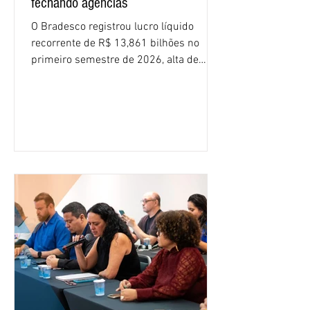
fechando agências
O Bradesco registrou lucro líquido
recorrente de R$ 13,861 bilhões no
primeiro semestre de 2026, alta de
16,2% em relação ao mesmo período do
ano passado. Na comparação entre o
segundo e o primeiro trimestre deste
ano, o crescimento foi de 3,5%. O
retorno sobre o patrimônio líquido (ROE)
alcançou 16% no semestre, aumento de
1,4 ponto percentual em 12 meses. O
crescimento de 16,2% foi o maior entre
os três maiores bancos privados do país
(Bradesco, Itaú e Santander). Segundo o