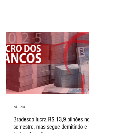
segundo trimestre, o lucro foi de R$
12,407 bilhões, alta de 1% na
comparação com os três primeiros
meses do ano. A rentabilidade sobre o
patrimônio líquido médio anualizado
(ROE), no Brasil, chegou a 26% no
semestre, avanço de 2,1 pontos
percentuais em 12 meses. Apesar dos
resultados expressivos, o banco conti
há 1 dia
Bradesco lucra R$ 13,9 bilhões no
semestre, mas segue demitindo e