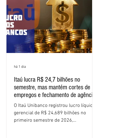
minuta, e a representação dos
funcionários cobrou que o banco
apresente uma proposta c
há 1 dia
Itaú lucra R$ 24,7 bilhões no
semestre, mas mantém cortes de
empregos e fechamento de agências
O Itaú Unibanco registrou lucro líquido
gerencial de R$ 24,689 bilhões no
primeiro semestre de 2026,
crescimento de 9,1% em relação ao
mesmo período do ano passado. No