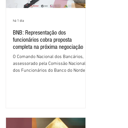
há 1 dia
BNB: Representação dos
funcionários cobra proposta
completa na próxima negociação
O Comando Nacional dos Bancários,
assessorado pela Comissão Nacional
dos Funcionários do Banco do Nordeste
do Brasil (CNFBNB), concluiu nesta
quinta-feira (6), em Fortaleza, a
apresentação e o debate da pauta
específica dos trabalhadores do BNB.
Segundo informações do Sindicato dos
Bancários do Ceará, a quarta rodada de
negociação encerrou a discussão das
cláusulas econômicas e sindicais da