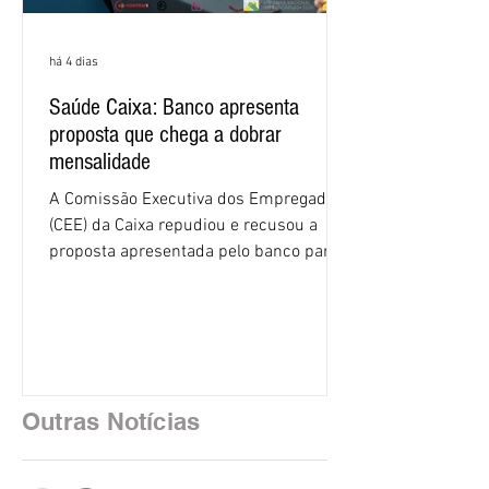
há 4 dias
Saúde Caixa: Banco apresenta
proposta que chega a dobrar
mensalidade
A Comissão Executiva dos Empregados
(CEE) da Caixa repudiou e recusou a
proposta apresentada pelo banco para o
custeio do Saúde Caixa, nesta quarta-
feira (5), durante a quinta rodada de
negociações específicas da Campanha
Nacional dos Bancários 2026, realizada
em São Paulo. Por unanimidade, todas
as federações que compõem a mesa de
Outras Notícias
negociações das empregadas e dos
empregados exigiram que a Caixa refaça
os cálculos e apresente uma nova