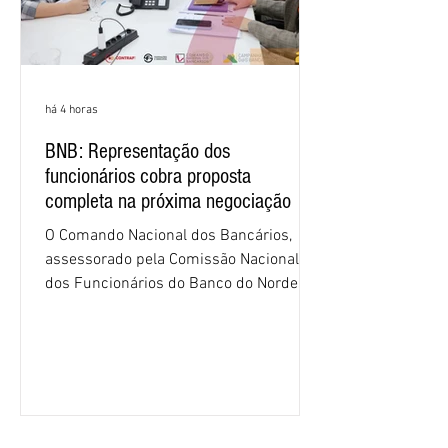
há 4 horas
BNB: Representação dos
funcionários cobra proposta
completa na próxima negociação
O Comando Nacional dos Bancários,
assessorado pela Comissão Nacional
dos Funcionários do Banco do Nordeste
do Brasil (CNFBNB), concluiu nesta
quinta-feira (6), em Fortaleza, a
apresentação e o debate da pauta
específica dos trabalhadores do BNB.
Segundo informações do Sindicato dos
Bancários do Ceará, a quarta rodada de