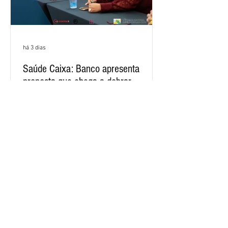
há 3 dias
Saúde Caixa: Banco apresenta
proposta que chega a dobrar
mensalidade
A Comissão Executiva dos Empregados
(CEE) da Caixa repudiou e recusou a
proposta apresentada pelo banco para o
custeio do Saúde Caixa, nesta quarta-
feira (5), durante a quinta rodada de
negociações específicas da Campanha
Nacional dos Bancários 2026, realizada
em São Paulo. Por unanimidade, todas
as federações que compõem a mesa de
Outras Notícias
negociações das empregadas e dos