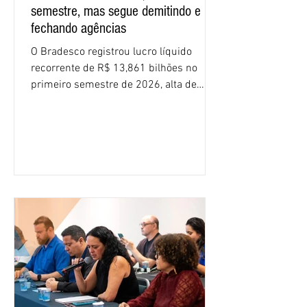
semestre, mas segue demitindo e
fechando agências
O Bradesco registrou lucro líquido
recorrente de R$ 13,861 bilhões no
primeiro semestre de 2026, alta de
16,2% em relação ao mesmo período do
ano passado. Na comparação entre o
segundo e o primeiro trimestre deste
ano, o crescimento foi de 3,5%. O
retorno sobre o patrimônio líquido (ROE)
alcançou 16% no semestre, aumento de
1,4 ponto percentual em 12 meses. O
crescimento de 16,2% foi o maior entre
os três maiores bancos privados do país
(Bradesco, Itaú e Santander). Segundo o