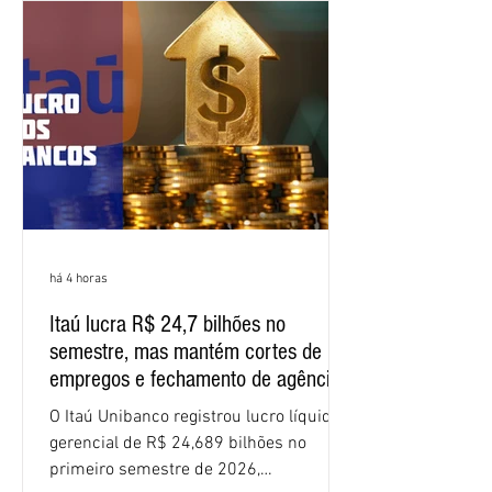
negociação encerrou a discussão das
cláusulas econômicas e sindicais da
minuta, e a representação dos
funcionários cobrou que o banco
apresente uma proposta c
há 4 horas
Itaú lucra R$ 24,7 bilhões no
semestre, mas mantém cortes de
empregos e fechamento de agências
O Itaú Unibanco registrou lucro líquido
gerencial de R$ 24,689 bilhões no
primeiro semestre de 2026,