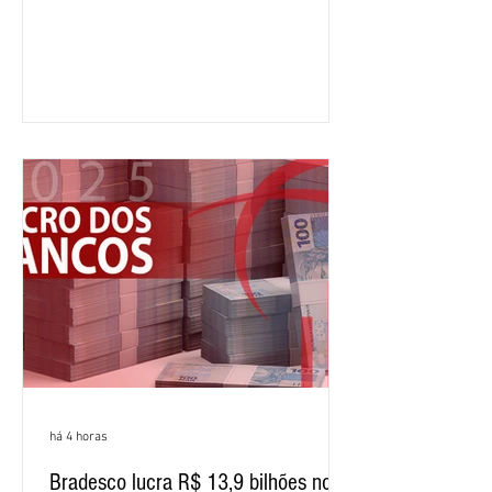
crescimento de 9,1% em relação ao
mesmo período do ano passado. No
segundo trimestre, o lucro foi de R$
12,407 bilhões, alta de 1% na
comparação com os três primeiros
meses do ano. A rentabilidade sobre o
patrimônio líquido médio anualizado
(ROE), no Brasil, chegou a 26% no
semestre, avanço de 2,1 pontos
percentuais em 12 meses. Apesar dos
resultados expressivos, o banco conti
há 4 horas
Bradesco lucra R$ 13,9 bilhões no