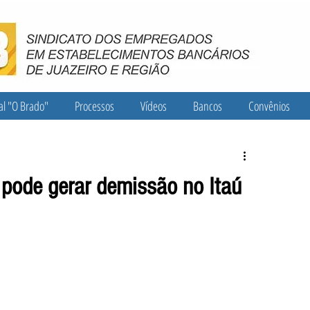
al "O Brado"
Processos
Vídeos
Bancos
Convênios
o pode gerar demissão no Itaú