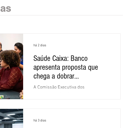
ias
há 2 dias
Saúde Caixa: Banco
apresenta proposta que
chega a dobrar
mensalidade
A Comissão Executiva dos
Empregados (CEE) da Caixa repudiou e
recusou a proposta apresentada pelo
banco para o custeio do Saúde Caixa,
nesta quarta-feira (5), durante a quinta
há 3 dias
rodada de negociações específicas da