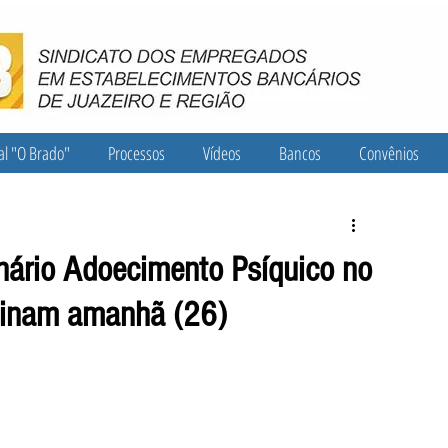
al "O Brado"
Processos
Vídeos
Bancos
Convênios
nário Adoecimento Psíquico no
minam amanhã (26)