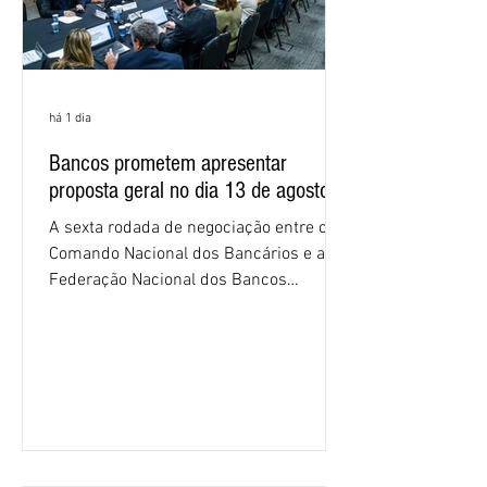
há 1 dia
Bancos prometem apresentar
proposta geral no dia 13 de agosto
A sexta rodada de negociação entre o
Comando Nacional dos Bancários e a
Federação Nacional dos Bancos
(Fenaban) foi encerrada, nesta terça-
feira (4/8), sem avanços concretos para
a categoria. Mais uma vez, a
representação dos bancos não
apresentou uma proposta global que
atenda às reivindicações dos
trabalhadores e das trabalhadoras,