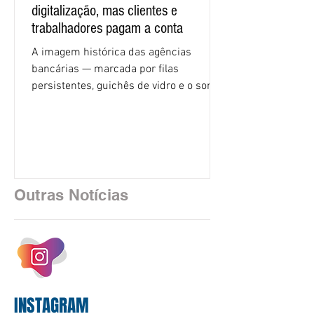
digitalização, mas clientes e
trabalhadores pagam a conta
A imagem histórica das agências
bancárias — marcada por filas
persistentes, guichês de vidro e o som
rítmico de autenticadoras de papel —
está sendo rapidamente substituída por
uma realidade silenciosa movida por
algoritmos e interfaces digitais. O setor
financeiro brasileiro consolidou, em
2025, uma transição profunda em sua
Outras Notícias
estrutura operacional, impulsionada por
um investimento massivo de R$ 47,8
bilhões em tecnologia apenas neste
exercício. A anatomia do serviço
bancário
INSTAGRAM