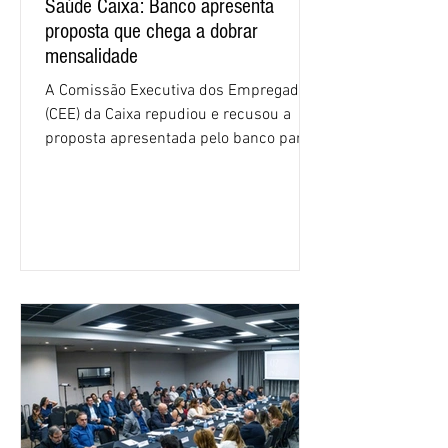
Saúde Caixa: Banco apresenta
proposta que chega a dobrar
mensalidade
A Comissão Executiva dos Empregados
(CEE) da Caixa repudiou e recusou a
proposta apresentada pelo banco para o
custeio do Saúde Caixa, nesta quarta-
feira (5), durante a quinta rodada de
negociações específicas da Campanha
Nacional dos Bancários 2026, realizada
em São Paulo. Por unanimidade, todas
as federações que compõem a mesa de
negociações das empregadas e dos
empregados exigiram que a Caixa refaça
os cálculos e apresente uma nova
proposta. O entendimento é que a
proposta