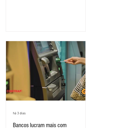
feira (4/8), em São Paulo, para a sexta
rodada de negociação da campanha
salarial 2026. É grande a expectativa
para que os patrões apresentem uma
proposta para as demandas
apresentadas nos cinco primeiros
encontros, que trataram sobre emprego
e tecnologia, cláusulas sociais,
igualdade de oportunidades, saúde e
condições de trabalho e cláusulas
econômicas. Apesar da cobrança d
há 3 dias
Bancos lucram mais com