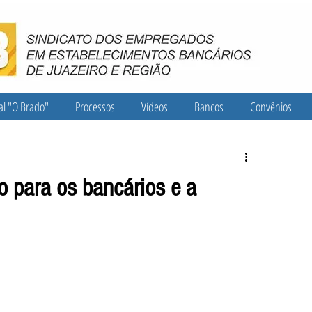
al "O Brado"
Processos
Vídeos
Bancos
Convênios
o para os bancários e a