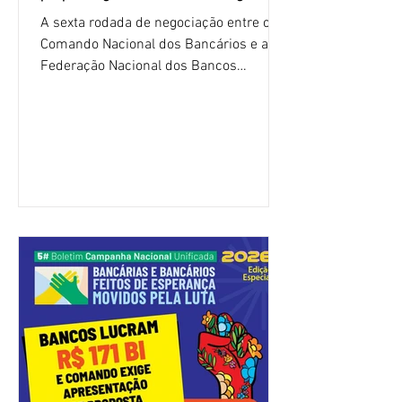
A sexta rodada de negociação entre o
Comando Nacional dos Bancários e a
Federação Nacional dos Bancos
(Fenaban) foi encerrada, nesta terça-
feira (4/8), sem avanços concretos para
a categoria. Mais uma vez, a
representação dos bancos não
apresentou uma proposta global que
atenda às reivindicações dos
trabalhadores e das trabalhadoras,
frustrando a expectativa de evolução
nas negociações da Campanha salarial
2026. Durante o encontro, o movimento
sindical voltou a defender a val