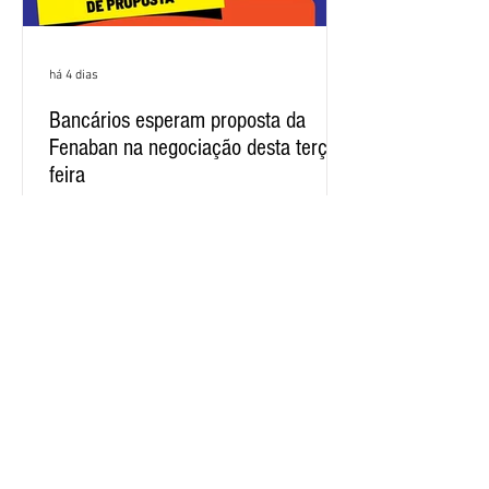
há 4 dias
Bancários esperam proposta da
Fenaban na negociação desta terça-
feira
O Comando Nacional dos Bancários e a
Federação Nacional dos Bancos
(Fenaban) se encontram nesta terça-
feira (4/8), em São Paulo, para a sexta
rodada de negociação da campanha
salarial 2026. É grande a expectativa
para que os patrões apresentem uma
proposta para as demandas
apresentadas nos cinco primeiros
encontros, que trataram sobre emprego
e tecnologia, cláusulas sociais,