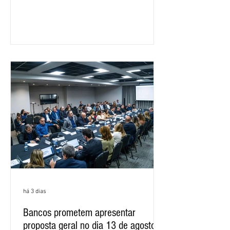
feira (5), durante a quinta rodada de
negociações específicas da Campanha
Nacional dos Bancários 2026, realizada
em São Paulo. Por unanimidade, todas
as federações que compõem a mesa de
negociações das empregadas e dos
empregados exigiram que a Caixa refaça
os cálculos e apresente uma nova
proposta. O entendimento é que a
proposta
há 3 dias
Bancos prometem apresentar
proposta geral no dia 13 de agosto