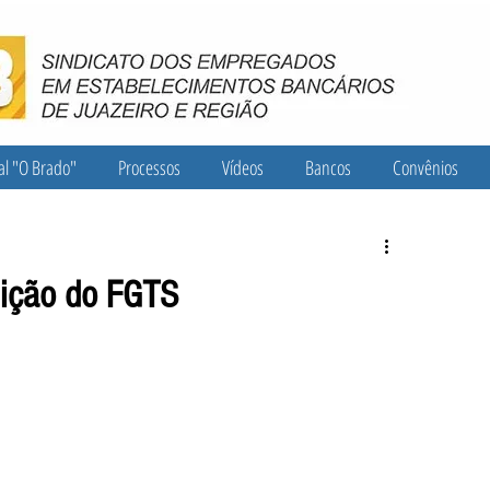
al "O Brado"
Processos
Vídeos
Bancos
Convênios
uição do FGTS