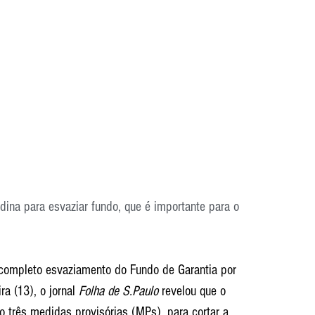
dina para esvaziar fundo, que é importante para o 
.
 completo esvaziamento do Fundo de Garantia por 
a (13), o jornal 
Folha de S.Paulo
 revelou que o 
o três medidas provisórias (MPs), para cortar a 