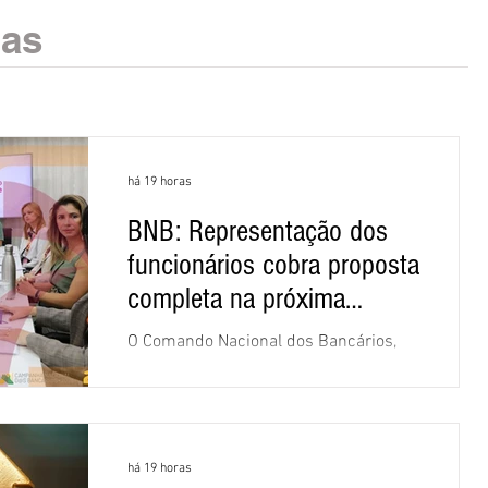
ias
há 19 horas
BNB: Representação dos
funcionários cobra proposta
completa na próxima
negociação
O Comando Nacional dos Bancários,
assessorado pela Comissão Nacional
dos Funcionários do Banco do
Nordeste do Brasil (CNFBNB), concluiu
nesta quinta-feira (6), em Fortaleza, a
há 19 horas
apresentação e o debate da pauta