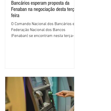
Bancários esperam proposta da
Fenaban na negociação desta terça-
feira
O Comando Nacional dos Bancários e a
Federação Nacional dos Bancos
(Fenaban) se encontram nesta terça-
feira (4/8), em São Paulo, para a sexta
rodada de negociação da campanha
salarial 2026. É grande a expectativa
para que os patrões apresentem uma
proposta para as demandas
apresentadas nos cinco primeiros
encontros, que trataram sobre emprego
e tecnologia, cláusulas sociais,
igualdade de oportunidades, saúde e
condições de trabalho e cláusulas
econômicas. Apesar da cobrança d