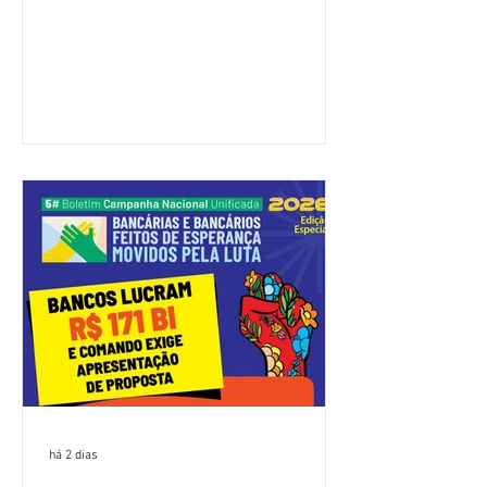
feira (4/8), sem avanços concretos para
a categoria. Mais uma vez, a
representação dos bancos não
apresentou uma proposta global que
atenda às reivindicações dos
trabalhadores e das trabalhadoras,
frustrando a expectativa de evolução
nas negociações da Campanha salarial
2026. Durante o encontro, o movimento
sindical voltou a defender a val
há 2 dias