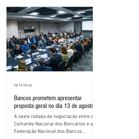
as federações que compõem a mesa de
negociações das empregadas e dos
empregados exigiram que a Caixa refaça
os cálculos e apresente uma nova
proposta. O entendimento é que a
proposta
há 16 horas
Bancos prometem apresentar
proposta geral no dia 13 de agosto
A sexta rodada de negociação entre o
Comando Nacional dos Bancários e a
Federação Nacional dos Bancos
(Fenaban) foi encerrada, nesta terça-