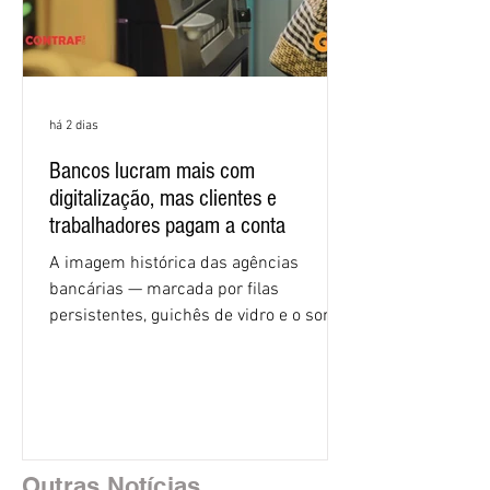
há 2 dias
Bancos lucram mais com
digitalização, mas clientes e
trabalhadores pagam a conta
A imagem histórica das agências
bancárias — marcada por filas
persistentes, guichês de vidro e o som
rítmico de autenticadoras de papel —
está sendo rapidamente substituída por
uma realidade silenciosa movida por
algoritmos e interfaces digitais. O setor
financeiro brasileiro consolidou, em
2025, uma transição profunda em sua
Outras Notícias