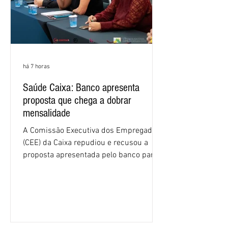
há 7 horas
Saúde Caixa: Banco apresenta
proposta que chega a dobrar
mensalidade
A Comissão Executiva dos Empregados
(CEE) da Caixa repudiou e recusou a
proposta apresentada pelo banco para o
custeio do Saúde Caixa, nesta quarta-
feira (5), durante a quinta rodada de
negociações específicas da Campanha
Nacional dos Bancários 2026, realizada
em São Paulo. Por unanimidade, todas