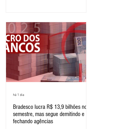
12,407 bilhões, alta de 1% na
comparação com os três primeiros
meses do ano. A rentabilidade sobre o
patrimônio líquido médio anualizado
(ROE), no Brasil, chegou a 26% no
semestre, avanço de 2,1 pontos
percentuais em 12 meses. Apesar dos
resultados expressivos, o banco conti
há 1 dia
Bradesco lucra R$ 13,9 bilhões no
semestre, mas segue demitindo e
fechando agências