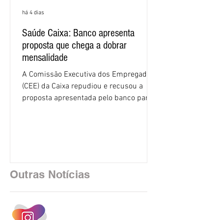
há 4 dias
Saúde Caixa: Banco apresenta
proposta que chega a dobrar
mensalidade
A Comissão Executiva dos Empregados
(CEE) da Caixa repudiou e recusou a
proposta apresentada pelo banco para o
custeio do Saúde Caixa, nesta quarta-
feira (5), durante a quinta rodada de
negociações específicas da Campanha
Nacional dos Bancários 2026, realizada
em São Paulo. Por unanimidade, todas
as federações que compõem a mesa de
Outras Notícias
negociações das empregadas e dos
empregados exigiram que a Caixa refaça
os cálculos e apresente uma nova
proposta. O entendimento é que a