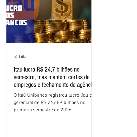
funcionários cobrou que o banco
apresente uma proposta c
há 1 dia
Itaú lucra R$ 24,7 bilhões no
semestre, mas mantém cortes de
empregos e fechamento de agências
O Itaú Unibanco registrou lucro líquido
gerencial de R$ 24,689 bilhões no
primeiro semestre de 2026,
crescimento de 9,1% em relação ao
mesmo período do ano passado. No
segundo trimestre, o lucro foi de R$