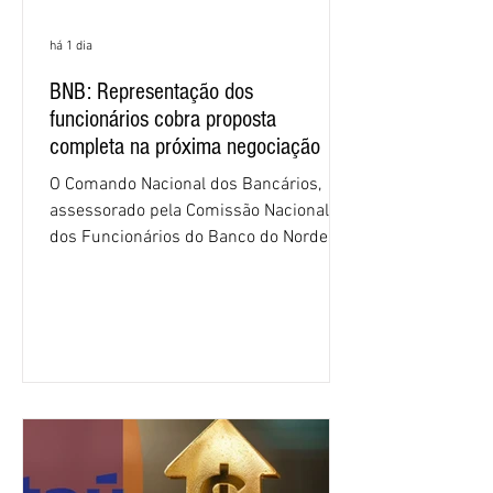
há 1 dia
BNB: Representação dos
funcionários cobra proposta
completa na próxima negociação
O Comando Nacional dos Bancários,
assessorado pela Comissão Nacional
dos Funcionários do Banco do Nordeste
do Brasil (CNFBNB), concluiu nesta
quinta-feira (6), em Fortaleza, a
apresentação e o debate da pauta
específica dos trabalhadores do BNB.
Segundo informações do Sindicato dos
Bancários do Ceará, a quarta rodada de
negociação encerrou a discussão das
cláusulas econômicas e sindicais da
minuta, e a representação dos