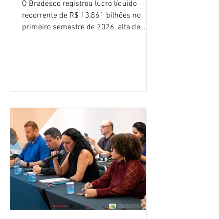
O Bradesco registrou lucro líquido
recorrente de R$ 13,861 bilhões no
primeiro semestre de 2026, alta de
16,2% em relação ao mesmo período do
ano passado. Na comparação entre o
segundo e o primeiro trimestre deste
ano, o crescimento foi de 3,5%. O
retorno sobre o patrimônio líquido (ROE)
alcançou 16% no semestre, aumento de
1,4 ponto percentual em 12 meses. O
crescimento de 16,2% foi o maior entre
os três maiores bancos privados do país
(Bradesco, Itaú e Santander). Segundo o