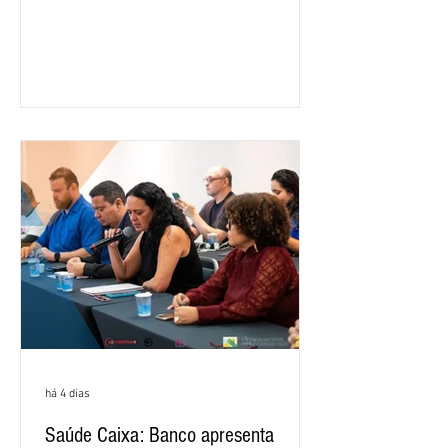
16,2% em relação ao mesmo período do
ano passado. Na comparação entre o
segundo e o primeiro trimestre deste
ano, o crescimento foi de 3,5%. O
retorno sobre o patrimônio líquido (ROE)
alcançou 16% no semestre, aumento de
1,4 ponto percentual em 12 meses. O
crescimento de 16,2% foi o maior entre
os três maiores bancos privados do país
(Bradesco, Itaú e Santander). Segundo o
há 4 dias
Saúde Caixa: Banco apresenta