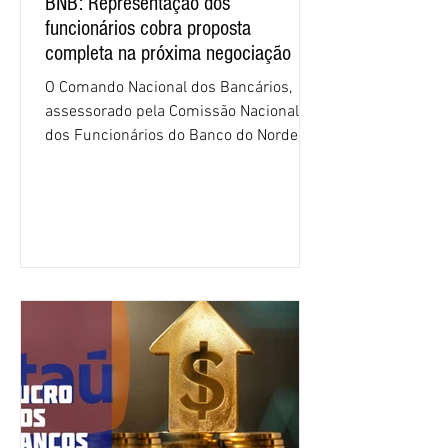
BNB: Representação dos
funcionários cobra proposta
completa na próxima negociação
O Comando Nacional dos Bancários,
assessorado pela Comissão Nacional
dos Funcionários do Banco do Nordeste
do Brasil (CNFBNB), concluiu nesta
quinta-feira (6), em Fortaleza, a
apresentação e o debate da pauta
específica dos trabalhadores do BNB.
Segundo informações do Sindicato dos
Bancários do Ceará, a quarta rodada de
negociação encerrou a discussão das
cláusulas econômicas e sindicais da
minuta, e a representação dos
funcionários cobrou que o banco
apresente uma proposta c