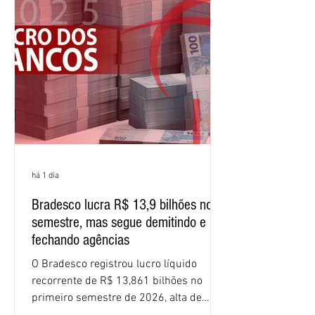
patrimônio líquido médio anualizado
(ROE), no Brasil, chegou a 26% no
semestre, avanço de 2,1 pontos
percentuais em 12 meses. Apesar dos
resultados expressivos, o banco conti
há 1 dia
Bradesco lucra R$ 13,9 bilhões no
semestre, mas segue demitindo e
fechando agências
O Bradesco registrou lucro líquido
recorrente de R$ 13,861 bilhões no
primeiro semestre de 2026, alta de