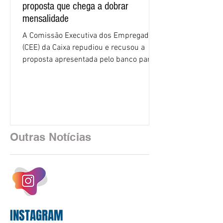
proposta que chega a dobrar
mensalidade
A Comissão Executiva dos Empregados
(CEE) da Caixa repudiou e recusou a
proposta apresentada pelo banco para o
custeio do Saúde Caixa, nesta quarta-
feira (5), durante a quinta rodada de
negociações específicas da Campanha
Nacional dos Bancários 2026, realizada
em São Paulo. Por unanimidade, todas
as federações que compõem a mesa de
Outras Notícias
negociações das empregadas e dos
empregados exigiram que a Caixa refaça
os cálculos e apresente uma nova
proposta. O entendimento é que a
proposta
INSTAGRAM