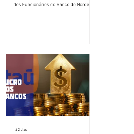
dos Funcionários do Banco do Nordeste
do Brasil (CNFBNB), concluiu nesta
quinta-feira (6), em Fortaleza, a
apresentação e o debate da pauta
específica dos trabalhadores do BNB.
Segundo informações do Sindicato dos
Bancários do Ceará, a quarta rodada de
negociação encerrou a discussão das
cláusulas econômicas e sindicais da
minuta, e a representação dos
funcionários cobrou que o banco
apresente uma proposta c
há 2 dias