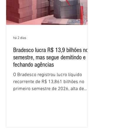
há 2 dias
Bradesco lucra R$ 13,9 bilhões no
semestre, mas segue demitindo e
fechando agências
O Bradesco registrou lucro líquido
recorrente de R$ 13,861 bilhões no
primeiro semestre de 2026, alta de
16,2% em relação ao mesmo período do
ano passado. Na comparação entre o
segundo e o primeiro trimestre deste
ano, o crescimento foi de 3,5%. O
retorno sobre o patrimônio líquido (ROE)