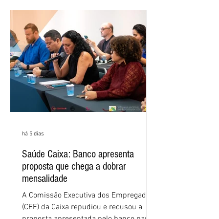
alcançou 16% no semestre, aumento de
1,4 ponto percentual em 12 meses. O
crescimento de 16,2% foi o maior entre
os três maiores bancos privados do país
(Bradesco, Itaú e Santander). Segundo o
há 5 dias
Saúde Caixa: Banco apresenta
proposta que chega a dobrar
mensalidade
A Comissão Executiva dos Empregados
(CEE) da Caixa repudiou e recusou a