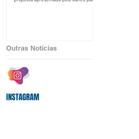
proposta apresentada pelo banco para o
custeio do Saúde Caixa, nesta quarta-
feira (5), durante a quinta rodada de
negociações específicas da Campanha
Nacional dos Bancários 2026, realizada
em São Paulo. Por unanimidade, todas
as federações que compõem a mesa de
Outras Notícias
negociações das empregadas e dos
empregados exigiram que a Caixa refaça
os cálculos e apresente uma nova
proposta. O entendimento é que a
proposta
INSTAGRAM