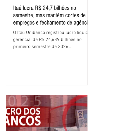
Itaú lucra R$ 24,7 bilhões no
semestre, mas mantém cortes de
empregos e fechamento de agências
O Itaú Unibanco registrou lucro líquido
gerencial de R$ 24,689 bilhões no
primeiro semestre de 2026,
crescimento de 9,1% em relação ao
mesmo período do ano passado. No
segundo trimestre, o lucro foi de R$
12,407 bilhões, alta de 1% na
comparação com os três primeiros
meses do ano. A rentabilidade sobre o
patrimônio líquido médio anualizado
(ROE), no Brasil, chegou a 26% no
semestre, avanço de 2,1 pontos
percentuais em 12 meses. Apesar dos
resultados expressivos, o banco conti