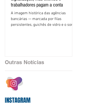
trabalhadores pagam a conta
A imagem histórica das agências
bancárias — marcada por filas
persistentes, guichês de vidro e o som
rítmico de autenticadoras de papel —
está sendo rapidamente substituída por
uma realidade silenciosa movida por
algoritmos e interfaces digitais. O setor
financeiro brasileiro consolidou, em
2025, uma transição profunda em sua
Outras Notícias
estrutura operacional, impulsionada por
um investimento massivo de R$ 47,8
bilhões em tecnologia apenas neste
exercício. A anatomia do serviço
bancário
INSTAGRAM