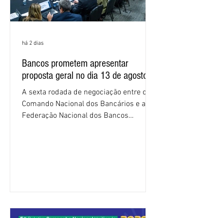
há 2 dias
Bancos prometem apresentar
proposta geral no dia 13 de agosto
A sexta rodada de negociação entre o
Comando Nacional dos Bancários e a
Federação Nacional dos Bancos
(Fenaban) foi encerrada, nesta terça-
feira (4/8), sem avanços concretos para
a categoria. Mais uma vez, a
representação dos bancos não
apresentou uma proposta global que
atenda às reivindicações dos
trabalhadores e das trabalhadoras,
frustrando a expectativa de evolução