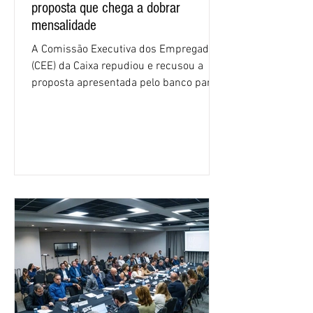
proposta que chega a dobrar
mensalidade
A Comissão Executiva dos Empregados
(CEE) da Caixa repudiou e recusou a
proposta apresentada pelo banco para o
custeio do Saúde Caixa, nesta quarta-
feira (5), durante a quinta rodada de
negociações específicas da Campanha
Nacional dos Bancários 2026, realizada
em São Paulo. Por unanimidade, todas
as federações que compõem a mesa de
negociações das empregadas e dos
empregados exigiram que a Caixa refaça
os cálculos e apresente uma nova
proposta. O entendimento é que a
proposta