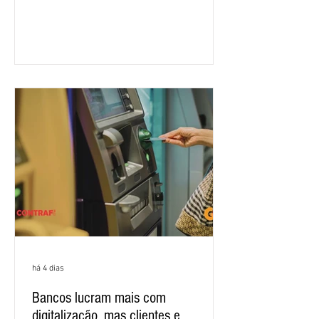
rodada de negociação da campanha
salarial 2026. É grande a expectativa
para que os patrões apresentem uma
proposta para as demandas
apresentadas nos cinco primeiros
encontros, que trataram sobre emprego
e tecnologia, cláusulas sociais,
igualdade de oportunidades, saúde e
condições de trabalho e cláusulas
econômicas. Apesar da cobrança d
há 4 dias
Bancos lucram mais com
digitalização, mas clientes e