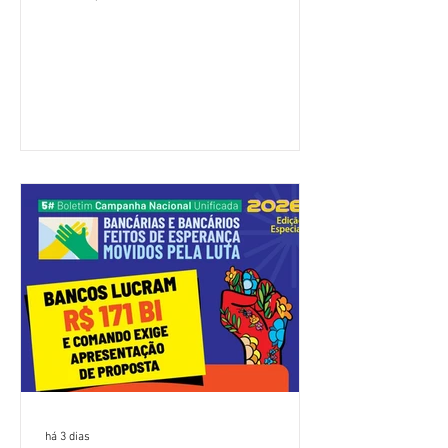
(Fenaban) foi encerrada, nesta terça-
feira (4/8), sem avanços concretos para
a categoria. Mais uma vez, a
representação dos bancos não
apresentou uma proposta global que
atenda às reivindicações dos
trabalhadores e das trabalhadoras,
frustrando a expectativa de evolução
nas negociações da Campanha salarial
2026. Durante o encontro, o movimento
sindical voltou a defender a val
há 3 dias