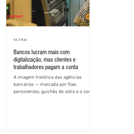
há 3 dias
Bancos lucram mais com
digitalização, mas clientes e
trabalhadores pagam a conta
A imagem histórica das agências
bancárias — marcada por filas
persistentes, guichês de vidro e o som
rítmico de autenticadoras de papel —
está sendo rapidamente substituída por
uma realidade silenciosa movida por
algoritmos e interfaces digitais. O setor
financeiro brasileiro consolidou, em