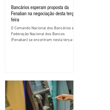
Bancários esperam proposta da
Fenaban na negociação desta terça-
feira
O Comando Nacional dos Bancários e a
Federação Nacional dos Bancos
(Fenaban) se encontram nesta terça-
feira (4/8), em São Paulo, para a sexta
rodada de negociação da campanha
salarial 2026. É grande a expectativa
para que os patrões apresentem uma
proposta para as demandas
apresentadas nos cinco primeiros
encontros, que trataram sobre emprego
e tecnologia, cláusulas sociais,
igualdade de oportunidades, saúde e
condições de trabalho e cláusulas
econômicas. Apesar da cobrança d