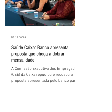
há 11 horas
Saúde Caixa: Banco apresenta
proposta que chega a dobrar
mensalidade
A Comissão Executiva dos Empregados
(CEE) da Caixa repudiou e recusou a
proposta apresentada pelo banco para o
custeio do Saúde Caixa, nesta quarta-
feira (5), durante a quinta rodada de
negociações específicas da Campanha
Nacional dos Bancários 2026, realizada
em São Paulo. Por unanimidade, todas