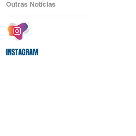
2025, uma transição profunda em sua
Outras Notícias
estrutura operacional, impulsionada por
um investimento massivo de R$ 47,8
bilhões em tecnologia apenas neste
exercício. A anatomia do serviço
bancário
INSTAGRAM