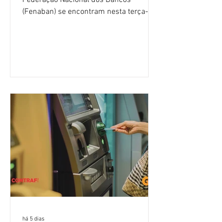
(Fenaban) se encontram nesta terça-
feira (4/8), em São Paulo, para a sexta
rodada de negociação da campanha
salarial 2026. É grande a expectativa
para que os patrões apresentem uma
proposta para as demandas
apresentadas nos cinco primeiros
encontros, que trataram sobre emprego
e tecnologia, cláusulas sociais,
igualdade de oportunidades, saúde e
condições de trabalho e cláusulas
econômicas. Apesar da cobrança d
há 5 dias