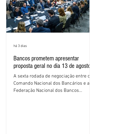
há 3 dias
Bancos prometem apresentar
proposta geral no dia 13 de agosto
A sexta rodada de negociação entre o
Comando Nacional dos Bancários e a
Federação Nacional dos Bancos
(Fenaban) foi encerrada, nesta terça-
feira (4/8), sem avanços concretos para
a categoria. Mais uma vez, a
representação dos bancos não
apresentou uma proposta global que
atenda às reivindicações dos