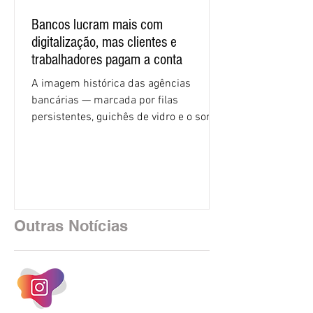
Bancos lucram mais com
digitalização, mas clientes e
trabalhadores pagam a conta
A imagem histórica das agências
bancárias — marcada por filas
persistentes, guichês de vidro e o som
rítmico de autenticadoras de papel —
está sendo rapidamente substituída por
uma realidade silenciosa movida por
algoritmos e interfaces digitais. O setor
financeiro brasileiro consolidou, em
2025, uma transição profunda em sua
Outras Notícias
estrutura operacional, impulsionada por
um investimento massivo de R$ 47,8
bilhões em tecnologia apenas neste
exercício. A anatomia do serviço
bancário