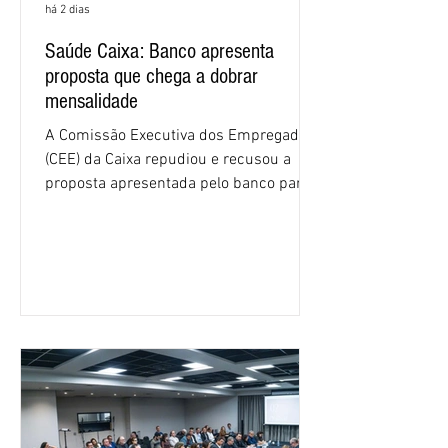
há 2 dias
Saúde Caixa: Banco apresenta
proposta que chega a dobrar
mensalidade
A Comissão Executiva dos Empregados
(CEE) da Caixa repudiou e recusou a
proposta apresentada pelo banco para o
custeio do Saúde Caixa, nesta quarta-
feira (5), durante a quinta rodada de
negociações específicas da Campanha
Nacional dos Bancários 2026, realizada
em São Paulo. Por unanimidade, todas
as federações que compõem a mesa de
negociações das empregadas e dos
empregados exigiram que a Caixa refaça
os cálculos e apresente uma nova
proposta. O entendimento é que a
proposta