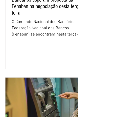
Fenaban na negociação desta terça-
feira
O Comando Nacional dos Bancários e a
Federação Nacional dos Bancos
(Fenaban) se encontram nesta terça-
feira (4/8), em São Paulo, para a sexta
rodada de negociação da campanha
salarial 2026. É grande a expectativa
para que os patrões apresentem uma
proposta para as demandas
apresentadas nos cinco primeiros
encontros, que trataram sobre emprego
e tecnologia, cláusulas sociais,
igualdade de oportunidades, saúde e
condições de trabalho e cláusulas
econômicas. Apesar da cobrança d