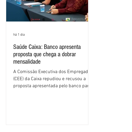
há 1 dia
Saúde Caixa: Banco apresenta
proposta que chega a dobrar
mensalidade
A Comissão Executiva dos Empregados
(CEE) da Caixa repudiou e recusou a
proposta apresentada pelo banco para o
custeio do Saúde Caixa, nesta quarta-
feira (5), durante a quinta rodada de
negociações específicas da Campanha
Nacional dos Bancários 2026, realizada
em São Paulo. Por unanimidade, todas
as federações que compõem a mesa de