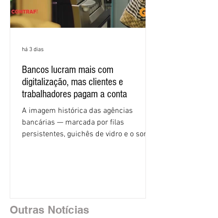
há 3 dias
Bancos lucram mais com
digitalização, mas clientes e
trabalhadores pagam a conta
A imagem histórica das agências
bancárias — marcada por filas
persistentes, guichês de vidro e o som
rítmico de autenticadoras de papel —
está sendo rapidamente substituída por
uma realidade silenciosa movida por
algoritmos e interfaces digitais. O setor
financeiro brasileiro consolidou, em
2025, uma transição profunda em sua
Outras Notícias
estrutura operacional, impulsionada por