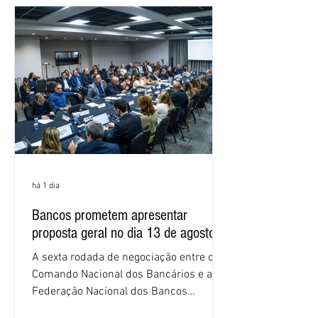
negociações das empregadas e dos
empregados exigiram que a Caixa refaça
os cálculos e apresente uma nova
proposta. O entendimento é que a
proposta
há 1 dia
Bancos prometem apresentar
proposta geral no dia 13 de agosto
A sexta rodada de negociação entre o
Comando Nacional dos Bancários e a
Federação Nacional dos Bancos
(Fenaban) foi encerrada, nesta terça-