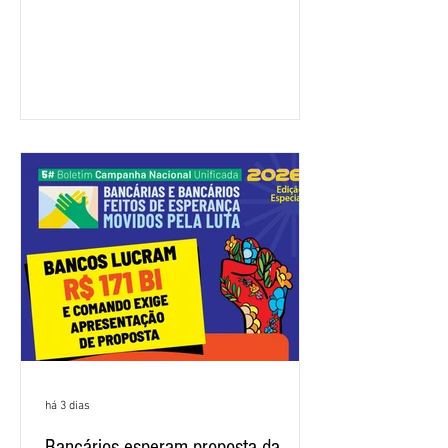
feira (4/8), sem avanços concretos para
a categoria. Mais uma vez, a
representação dos bancos não
apresentou uma proposta global que
atenda às reivindicações dos
trabalhadores e das trabalhadoras,
frustrando a expectativa de evolução
nas negociações da Campanha salarial
2026. Durante o encontro, o movimento
sindical voltou a defender a val
há 3 dias
Bancários esperam proposta da