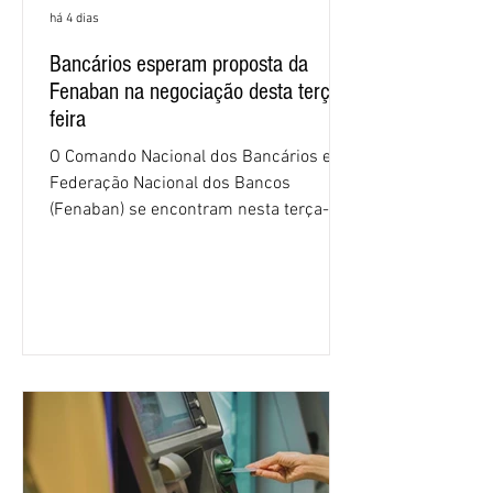
há 4 dias
Bancários esperam proposta da
Fenaban na negociação desta terça-
feira
O Comando Nacional dos Bancários e a
Federação Nacional dos Bancos
(Fenaban) se encontram nesta terça-
feira (4/8), em São Paulo, para a sexta
rodada de negociação da campanha
salarial 2026. É grande a expectativa
para que os patrões apresentem uma
proposta para as demandas
apresentadas nos cinco primeiros
encontros, que trataram sobre emprego
e tecnologia, cláusulas sociais,
igualdade de oportunidades, saúde e
condições de trabalho e cláusulas