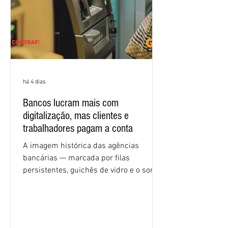
econômicas. Apesar da cobrança d
há 4 dias
Bancos lucram mais com
digitalização, mas clientes e
trabalhadores pagam a conta
A imagem histórica das agências
bancárias — marcada por filas
persistentes, guichês de vidro e o som
rítmico de autenticadoras de papel —
está sendo rapidamente substituída por
uma realidade silenciosa movida por
algoritmos e interfaces digitais. O setor