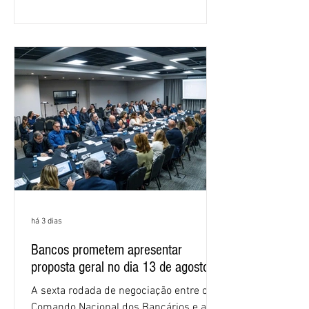
em São Paulo. Por unanimidade, todas
as federações que compõem a mesa de
negociações das empregadas e dos
empregados exigiram que a Caixa refaça
os cálculos e apresente uma nova
proposta. O entendimento é que a
proposta
há 3 dias
Bancos prometem apresentar
proposta geral no dia 13 de agosto
A sexta rodada de negociação entre o
Comando Nacional dos Bancários e a