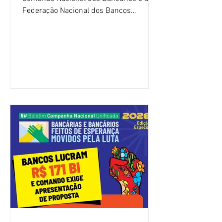
Federação Nacional dos Bancos
(Fenaban) foi encerrada, nesta terça-
feira (4/8), sem avanços concretos para
a categoria. Mais uma vez, a
representação dos bancos não
apresentou uma proposta global que
atenda às reivindicações dos
trabalhadores e das trabalhadoras,
frustrando a expectativa de evolução
nas negociações da Campanha salarial
2026. Durante o encontro, o movimento
sindical voltou a defender a val